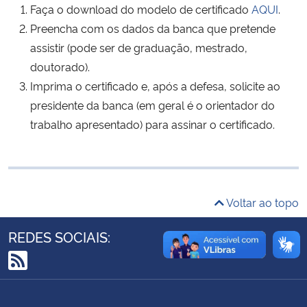
Faça o download do modelo de certificado
AQUI
.
Ministério da Cidadania
Preencha com os dados da banca que pretende
assistir (pode ser de graduação, mestrado,
Ministério da Saúde
doutorado).
Imprima o certificado e, após a defesa, solicite ao
Ministério de Minas e Energia
presidente da banca (em geral é o orientador do
Ministério da Ciência, Tecnologia, Inovações e Comunicações
trabalho apresentado) para assinar o certificado.
Ministério do Meio Ambiente
Ministério do Turismo
Voltar ao topo
Ministério do Desenvolvimento Regional
REDES SOCIAIS:
Controladoria-Geral da União
RSS
Ministério da Mulher, da Família e dos Direitos Humanos