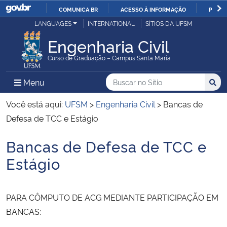
COMUNICA BR
ACESSO À INFORMAÇÃO
PARTI
Casa Civil
LANGUAGES
INTERNATIONAL
SÍTIOS DA UFSM
IR
PARA
Engenharia Civil
Ministério da Justiça e Segurança Pública
O
Curso de Graduação – Campus Santa Maria
CONTEÚDO
Ministério da Defesa
Buscar no no Sítio
Busca
Busca:
Menu Principal do Sítio
Menu
Busc
Ministério das Relações Exteriores
Você está aqui:
UFSM
>
Engenharia Civil
>
Bancas de
Defesa de TCC e Estágio
Ministério da Economia
Bancas de Defesa de TCC e
Início do conteúdo
Ministério da Infraestrutura
Estágio
Ministério da Agricultura, Pecuária e Abastecimento
PARA CÔMPUTO DE ACG MEDIANTE PARTICIPAÇÃO EM
Ministério da Educação
BANCAS: