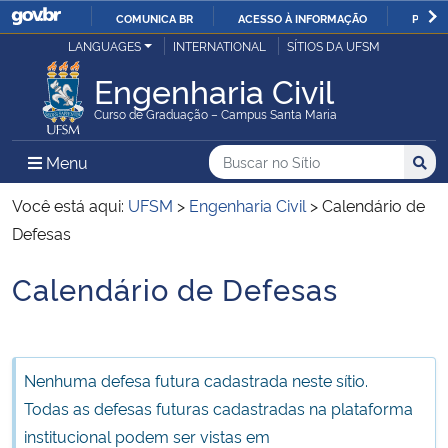
COMUNICA BR
ACESSO À INFORMAÇÃO
PARTI
Casa Civil
LANGUAGES
INTERNATIONAL
SÍTIOS DA UFSM
IR
PARA
Engenharia Civil
Ministério da Justiça e Segurança Pública
O
Curso de Graduação – Campus Santa Maria
CONTEÚDO
Ministério da Defesa
Buscar no no Sítio
Busca
Busca:
Menu Principal do Sítio
Menu
Busc
Ministério das Relações Exteriores
Você está aqui:
UFSM
>
Engenharia Civil
>
Calendário de
Defesas
Ministério da Economia
Calendário de Defesas
Início do conteúdo
Ministério da Infraestrutura
Ministério da Agricultura, Pecuária e Abastecimento
Nenhuma defesa futura cadastrada neste sítio.
Todas as defesas futuras cadastradas na plataforma
Ministério da Educação
institucional podem ser vistas em