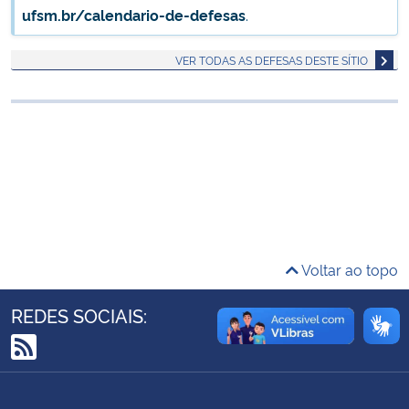
ufsm.br/calendario-de-defesas
.
Ministério da Cidadania
VER TODAS AS DEFESAS DESTE SÍTIO
Ministério da Saúde
Ministério de Minas e Energia
Ministério da Ciência, Tecnologia, Inovações e Comunicações
Ministério do Meio Ambiente
Ministério do Turismo
Voltar ao topo
Ministério do Desenvolvimento Regional
REDES SOCIAIS:
Controladoria-Geral da União
RSS
Ministério da Mulher, da Família e dos Direitos Humanos