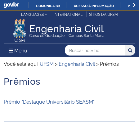
COMUNICA BR
ACESSO À INFORMAÇÃO
PARTI
Casa Civil
LANGUAGES
INTERNATIONAL
SÍTIOS DA UFSM
IR
PARA
Engenharia Civil
Ministério da Justiça e Segurança Pública
O
Curso de Graduação – Campus Santa Maria
CONTEÚDO
Ministério da Defesa
Buscar no no Sítio
Busca
Busca:
Menu Principal do Sítio
Menu
Busc
Ministério das Relações Exteriores
Você está aqui:
UFSM
>
Engenharia Civil
>
Prêmios
Prêmios
Ministério da Economia
Início do conteúdo
Ministério da Infraestrutura
Prêmio “Destaque Universitário SEASM”
Ministério da Agricultura, Pecuária e Abastecimento
Ministério da Educação