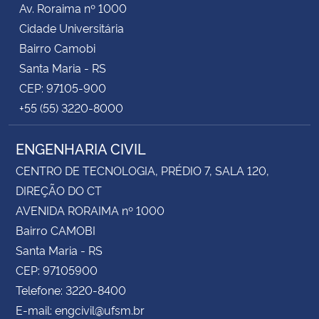
Av. Roraima nº 1000
Cidade Universitária
Secretaria-Geral
Bairro Camobi
Santa Maria - RS
Secretaria de Governo
CEP: 97105-900
+55 (55) 3220-8000
Gabinete de Segurança Institucional
ENGENHARIA CIVIL
Advocacia-Geral da União
CENTRO DE TECNOLOGIA, PRÉDIO 7, SALA 120,
Banco Central do Brasil
DIREÇÃO DO CT
AVENIDA RORAIMA nº 1000
Planalto
Bairro CAMOBI
Santa Maria - RS
CEP: 97105900
Telefone: 3220-8400
E-mail: engcivil@ufsm.br