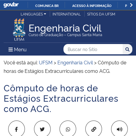
COMUNICA BR
ACESSO À INFORMAÇÃO
PARTI
Casa Civil
LANGUAGES
INTERNATIONAL
SÍTIOS DA UFSM
IR
PARA
Engenharia Civil
Ministério da Justiça e Segurança Pública
O
Curso de Graduação – Campus Santa Maria
CONTEÚDO
Ministério da Defesa
Buscar no no Sítio
Busca
Busca:
Menu Principal do Sítio
Menu
Busc
Ministério das Relações Exteriores
Você está aqui:
UFSM
>
Engenharia Civil
>
Cômputo de
horas de Estágios Extracurriculares como ACG.
Ministério da Economia
Cômputo de horas de
Início do conteúdo
Ministério da Infraestrutura
Estágios Extracurriculares
como ACG.
Ministério da Agricultura, Pecuária e Abastecimento
Ministério da Educação
Copiar para área 