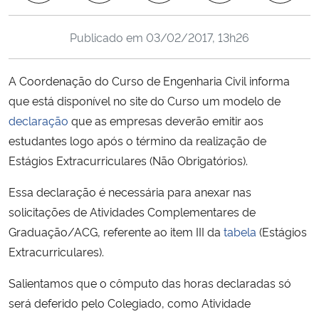
Ministério da Cidadania
Publicado em
03/02/2017, 13h26
Ministério da Saúde
A Coordenação do Curso de Engenharia Civil informa
Ministério de Minas e Energia
que está disponível no site do Curso um modelo de
declaração
que as empresas deverão emitir aos
Ministério da Ciência, Tecnologia, Inovações e Comunicações
estudantes logo após o término da realização de
Estágios Extracurriculares (Não Obrigatórios).
Ministério do Meio Ambiente
Essa declaração é necessária para anexar nas
Ministério do Turismo
solicitações de Atividades Complementares de
Graduação/ACG, referente ao item III da
tabela
(Estágios
Ministério do Desenvolvimento Regional
Extracurriculares).
Controladoria-Geral da União
Salientamos que o cômputo das horas declaradas só
será deferido pelo Colegiado, como Atividade
Ministério da Mulher, da Família e dos Direitos Humanos