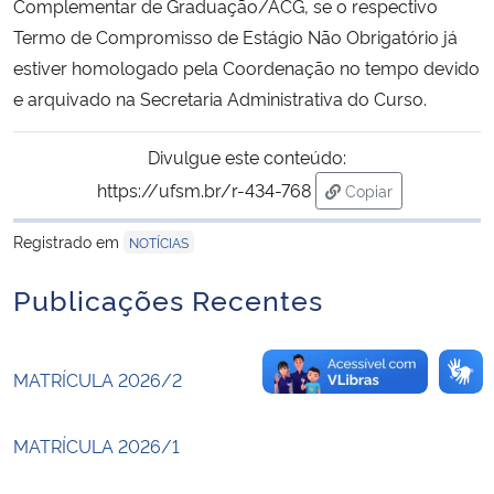
Complementar de Graduação/ACG, se o respectivo
Termo de Compromisso de Estágio Não Obrigatório já
Secretaria-Geral
estiver homologado pela Coordenação no tempo devido
e arquivado na Secretaria Administrativa do Curso.
Secretaria de Governo
Divulgue este conteúdo:
Gabinete de Segurança Institucional
https://ufsm.br/r-434-768
Copiar
para área de trans
Advocacia-Geral da União
Registrado em
NOTÍCIAS
Banco Central do Brasil
Publicações Recentes
Planalto
MATRÍCULA 2026/2
MATRÍCULA 2026/1