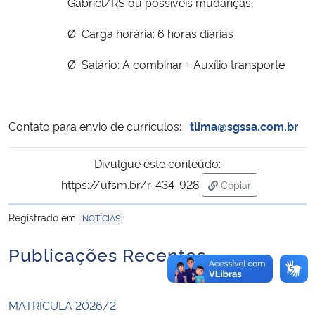
Gabriel/RS ou possíveis mudanças;
Ø
Carga horária: 6 horas diárias
Secretaria-Geral
Ø
Salário: A combinar + Auxílio transporte
Secretaria de Governo
Gabinete de Segurança Institucional
Contato para envio de currículos:
tlima@sgssa.com.br
Advocacia-Geral da União
Divulgue este conteúdo:
Banco Central do Brasil
https://ufsm.br/r-434-928
Copiar
para área de trans
Registrado em
NOTÍCIAS
Planalto
Publicações Recentes
MATRÍCULA 2026/2