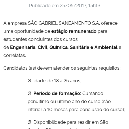
Publicado em
25/05/2017, 15h13
Ministério da Cidadania
Ministério da Saúde
A empresa SÃO GABRIEL SANEAMENTO S.A. oferece
uma oportunidade de
estágio remunerado
para
Ministério de Minas e Energia
estudantes concluintes dos cursos
de
Engenharia
: Civil
,
Química
,
Sanitária e Ambiental
e
Ministério da Ciência, Tecnologia, Inovações e Comunicações
correlatas.
Ministério do Meio Ambiente
Candidatos (as) devem atender os seguintes requisitos
:
Ø
Idade: de 18 a 25 anos;
Ministério do Turismo
Ø
Período de formação:
Cursando
Ministério do Desenvolvimento Regional
penúltimo ou último ano do curso (não
inferior a 10 meses para conclusão do curso);
Controladoria-Geral da União
Ø
Disponibilidade para residir em São
Ministério da Mulher, da Família e dos Direitos Humanos