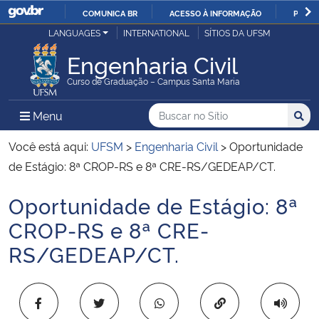
COMUNICA BR
ACESSO À INFORMAÇÃO
PARTI
Casa Civil
LANGUAGES
INTERNATIONAL
SÍTIOS DA UFSM
IR
PARA
Engenharia Civil
Ministério da Justiça e Segurança Pública
O
Curso de Graduação – Campus Santa Maria
CONTEÚDO
Ministério da Defesa
Buscar no no Sítio
Busca
Busca:
Menu Principal do Sítio
Menu
Busc
Ministério das Relações Exteriores
Você está aqui:
UFSM
>
Engenharia Civil
>
Oportunidade
de Estágio: 8ª CROP-RS e 8ª CRE-RS/GEDEAP/CT.
Ministério da Economia
Oportunidade de Estágio: 8ª
Início do conteúdo
Ministério da Infraestrutura
CROP-RS e 8ª CRE-
RS/GEDEAP/CT.
Ministério da Agricultura, Pecuária e Abastecimento
Ministério da Educação
Copiar para área 