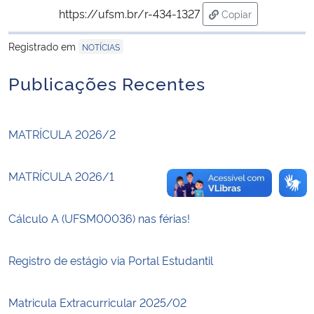
https://ufsm.br/r-434-1327
Copiar
para área de trans
Secretaria-Geral
Registrado em
NOTÍCIAS
Secretaria de Governo
Publicações Recentes
Gabinete de Segurança Institucional
MATRÍCULA 2026/2
Advocacia-Geral da União
MATRÍCULA 2026/1
Banco Central do Brasil
Cálculo A (UFSM00036) nas férias!
Planalto
Registro de estágio via Portal Estudantil
Matricula Extracurricular 2025/02