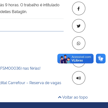
às 9 horas.
O trabalho é intitulado
delles Bataglin.
 transferência
Copiar para áre
UFSM00036) nas férias!
dital Carrefour – Reserva de vagas
Voltar ao topo