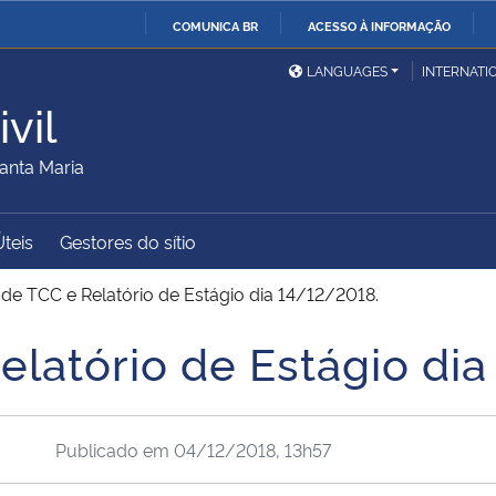
COMUNICA BR
ACESSO À INFORMAÇÃO
Ministério da Defesa
Ministério das Relações
Mini
IR
LANGUAGES
INTERNATI
Exteriores
PARA
vil
O
Ministério da Cidadania
Ministério da Saúde
Mini
CONTEÚDO
anta Maria
Úteis
Gestores do sítio
Ministério do
Controladoria-Geral da
Mini
Desenvolvimento Regional
União
Famí
de TCC e Relatório de Estágio dia 14/12/2018.
Hum
elatório de Estágio di
Advocacia-Geral da União
Banco Central do Brasil
Plan
Publicado em
04/12/2018, 13h57