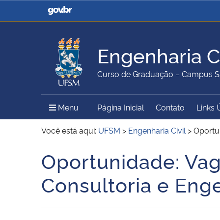
Casa Civil
Ministério da Justiça e
Segurança Pública
Engenharia Ci
Ministério da Agricultura,
Ministério da Educação
Curso de Graduação – Campus S
Pecuária e Abastecimento
Menu Principal do Sítio
Menu
Página Inicial
Contato
Links 
Ministério do Meio Ambiente
Ministério do Turismo
Você está aqui:
UFSM
>
Engenharia Civil
>
Oportu
Oportunidade: Vag
Início do conteúdo
Secretaria de Governo
Gabinete de Segurança
Consultoria e Eng
Institucional