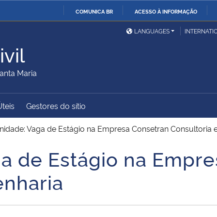
COMUNICA BR
ACESSO À INFORMAÇÃO
Ministério da Defesa
Ministério das Relações
Mini
IR
LANGUAGES
INTERNATI
Exteriores
PARA
vil
O
Ministério da Cidadania
Ministério da Saúde
Mini
CONTEÚDO
anta Maria
Úteis
Gestores do sítio
Ministério do
Controladoria-Geral da
Mini
Desenvolvimento Regional
União
Famí
nidade: Vaga de Estágio na Empresa Consetran Consultoria 
Hum
a de Estágio na Empre
Advocacia-Geral da União
Banco Central do Brasil
Plan
enharia