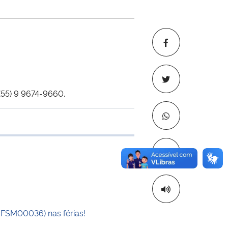
(55) 9 9674-9660.
e transferência
Copiar para áre
UFSM00036) nas férias!