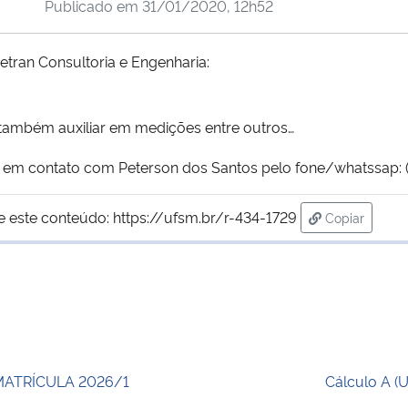
Publicado em
31/01/2020, 12h52
tran Consultoria e Engenharia:
e também auxiliar em medições entre outros…
r em contato com Peterson dos Santos pelo fone/whatssap: 
e este conteúdo:
https://ufsm.br/r-434-1729
Copiar
para área d
MATRÍCULA 2026/1
Cálculo A (