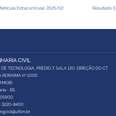
atricula Extracurricular 2025/02
Resultado E
HARIA CIVIL
DE TECNOLOGIA, PRÉDIO 7, SALA 120, DIREÇÃO DO CT
 RORAIMA nº 1000
CAMOBI
ria - RS
105900
e: 3220-8400
engcivil@ufsm.br