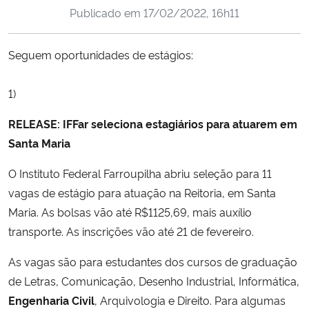
Publicado em
17/02/2022, 16h11
Ministério da Cidadania
Ministério da Saúde
Seguem oportunidades de estágios:
Ministério de Minas e Energia
1)
Ministério da Ciência, Tecnologia, Inovações e Comunicações
RELEASE: IFFar seleciona estagiários para atuarem em
Santa Maria
Ministério do Meio Ambiente
O Instituto Federal Farroupilha abriu seleção para 11
vagas de estágio para atuação na Reitoria, em Santa
Ministério do Turismo
Maria. As bolsas vão até R$1125,69, mais auxílio
transporte. As inscrições vão até 21 de fevereiro.
Ministério do Desenvolvimento Regional
As vagas são para estudantes dos cursos de graduação
Controladoria-Geral da União
de Letras, Comunicação, Desenho Industrial, Informática,
Engenharia Civil
, Arquivologia e Direito. Para algumas
Ministério da Mulher, da Família e dos Direitos Humanos