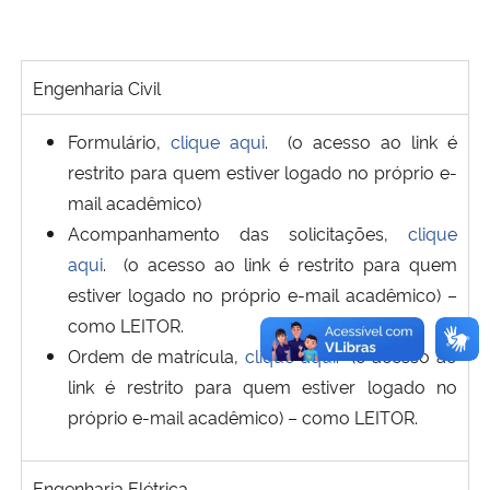
Secretaria-Geral
Engenharia Civil
Secretaria de Governo
Formulário,
clique aqui
. (o acesso ao link é
Gabinete de Segurança Institucional
restrito para quem estiver logado no próprio e-
mail acadêmico)
Advocacia-Geral da União
Acompanhamento das solicitações,
clique
aqui
. (o acesso ao link é restrito para quem
Banco Central do Brasil
estiver logado no próprio e-mail acadêmico) –
como LEITOR.
Planalto
Ordem de matrícula,
clique aqui
. (o acesso ao
link é restrito para quem estiver logado no
próprio e-mail acadêmico) – como LEITOR.
Engenharia Elétrica