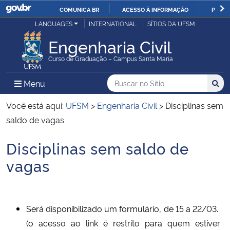
COMUNICA BR
ACESSO À INFORMAÇÃO
PARTI
Casa Civil
LANGUAGES
INTERNATIONAL
SÍTIOS DA UFSM
IR
PARA
Engenharia Civil
Ministério da Justiça e Segurança Pública
O
Curso de Graduação – Campus Santa Maria
CONTEÚDO
Ministério da Defesa
Buscar no no Sítio
Busca
Busca:
Menu Principal do Sítio
Menu
Busc
Ministério das Relações Exteriores
Você está aqui:
UFSM
>
Engenharia Civil
>
Disciplinas sem
saldo de vagas
Ministério da Economia
Disciplinas sem saldo de
Início do conteúdo
Ministério da Infraestrutura
vagas
Ministério da Agricultura, Pecuária e Abastecimento
Será disponibilizado um formulário, de 15 a 22/03.
Ministério da Educação
(o acesso ao link é restrito para quem estiver