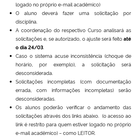
logado no próprio e-mail acadêmico)
Ministério da Cidadania
O aluno deverá fazer uma solicitação por
disciplina.
Ministério da Saúde
A coordenação do respectivo Curso analisará as
Ministério de Minas e Energia
solicitações e, se autorizado, o ajuste será feito
até
o dia 24/03
.
Ministério da Ciência, Tecnologia, Inovações e Comunicações
Caso o sistema acuse inconsistência (choque de
horário, por exemplo), a solicitação será
Ministério do Meio Ambiente
desconsiderada.
Solicitações incompletas (com documentação
Ministério do Turismo
errada, com informações incompletas) serão
desconsideradas.
Ministério do Desenvolvimento Regional
Os alunos poderão verificar o andamento das
solicitações através dos links abaixo. (o acesso ao
Controladoria-Geral da União
link é restrito para quem estiver logado no próprio
e-mail acadêmico) – como LEITOR.
Ministério da Mulher, da Família e dos Direitos Humanos