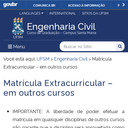
COMUNICA BR
ACESSO À INFORMAÇÃO
PARTI
Casa Civil
LANGUAGES
INTERNATIONAL
SÍTIOS DA UFSM
IR
PARA
Engenharia Civil
Ministério da Justiça e Segurança Pública
O
Curso de Graduação – Campus Santa Maria
CONTEÚDO
Ministério da Defesa
Buscar no no Sítio
Busca
Busca:
Menu Principal do Sítio
Menu
Busc
Ministério das Relações Exteriores
Você está aqui:
UFSM
>
Engenharia Civil
>
Matrícula
Extracurricular – em outros cursos
Ministério da Economia
Matrícula Extracurricular –
Início do conteúdo
Ministério da Infraestrutura
em outros cursos
Ministério da Agricultura, Pecuária e Abastecimento
IMPORTANTE: A liberdade de poder efetuar a
Ministério da Educação
matrícula em quaisquer disciplinas de outros cursos
não garante que a disciplina será aproveitada como