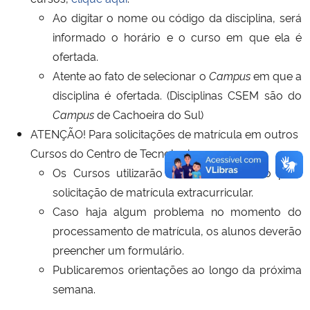
Ao digitar o nome ou código da disciplina, será
Secretaria-Geral
informado o horário e o curso em que ela é
ofertada.
Secretaria de Governo
Atente ao fato de selecionar o
Campus
em que a
disciplina é ofertada. (Disciplinas CSEM são do
Gabinete de Segurança Institucional
Campus
de Cachoeira do Sul)
ATENÇÃO! Para solicitações de matrícula em outros
Advocacia-Geral da União
Cursos do Centro de Tecnologia:
Os Cursos utilizarão o Portal do Aluno para
Banco Central do Brasil
solicitação de matrícula extracurricular.
Caso haja algum problema no momento do
Planalto
processamento de matrícula, os alunos deverão
preencher um formulário.
Publicaremos orientações ao longo da próxima
semana.