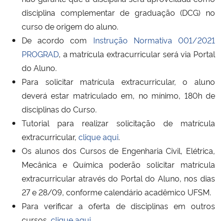
Ministério da Cidadania
disciplina complementar de graduação (DCG) no
curso de origem do aluno.
Ministério da Saúde
De acordo com
Instrução Normativa 001/2021
PROGRAD
, a matrícula extracurricular será via Portal
Ministério de Minas e Energia
do Aluno.
Para solicitar matrícula extracurricular, o aluno
Ministério da Ciência, Tecnologia, Inovações e Comunicações
deverá estar matriculado em, no mínimo, 180h de
disciplinas do Curso.
Ministério do Meio Ambiente
Tutorial para realizar solicitação de matrícula
extracurricular,
clique aqui
.
Ministério do Turismo
Os alunos dos Cursos de Engenharia Civil, Elétrica,
Mecânica e Química poderão solicitar matrícula
Ministério do Desenvolvimento Regional
extracurricular através do Portal do Aluno, nos dias
27 e 28/09, conforme calendário acadêmico UFSM.
Controladoria-Geral da União
Para verificar a oferta de disciplinas em outros
Ministério da Mulher, da Família e dos Direitos Humanos
cursos,
clique aqui
.