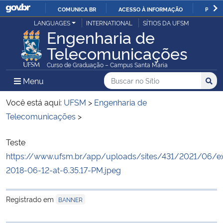
COMUNICA BR
ACESSO À INFORMAÇÃO
PARTI
Casa Civil
LANGUAGES
INTERNATIONAL
SÍTIOS DA UFSM
IR
Engenharia de
PARA
Telecomunicações
Ministério da Justiça e Segurança Pública
O
Curso de Graduação – Campus Santa Maria
CONTEÚDO
Ministério da Defesa
Buscar no no Sítio
Busca
Busca:
Menu Principal do Sítio
Menu
Busc
Ministério das Relações Exteriores
Você está aqui:
UFSM
>
Engenharia de
Telecomunicações
>
Ministério da Economia
Início do conteúdo
Teste
Ministério da Infraestrutura
https://www.ufsm.br/app/uploads/sites/431/2021/06/ex
2018-06-12-at-6.35.17-PM.jpeg
Ministério da Agricultura, Pecuária e Abastecimento
Registrado em
BANNER
Ministério da Educação