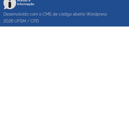
Acesso à
Informação
Desenvolvido com o CMS de código aberto
Wordpress
2026
UFSM
/
CPD