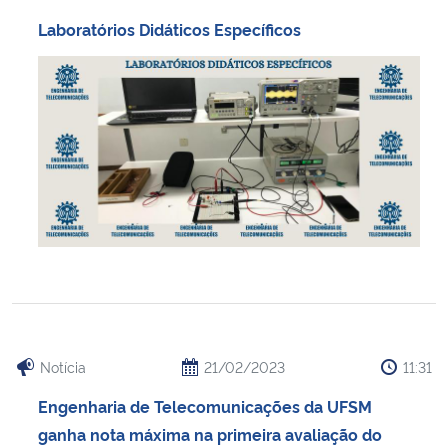
Ministério da Cidadania
Laboratórios Didáticos Específicos
Ministério da Saúde
Ministério de Minas e Energia
Ministério da Ciência, Tecnologia, Inovações e Comunicações
Ministério do Meio Ambiente
Ministério do Turismo
Ministério do Desenvolvimento Regional
Notícia
21/02/2023
11:31
Controladoria-Geral da União
Engenharia de Telecomunicações da UFSM
ganha nota máxima na primeira avaliação do
Ministério da Mulher, da Família e dos Direitos Humanos