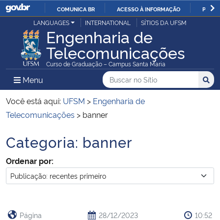
COMUNICA BR
ACESSO À INFORMAÇÃO
PARTI
Casa Civil
LANGUAGES
INTERNATIONAL
SÍTIOS DA UFSM
IR
Engenharia de
PARA
Telecomunicações
Ministério da Justiça e Segurança Pública
O
Curso de Graduação – Campus Santa Maria
CONTEÚDO
Ministério da Defesa
Buscar no no Sítio
Busca
Busca:
Menu Principal do Sítio
Menu
Busc
Ministério das Relações Exteriores
Você está aqui:
UFSM
>
Engenharia de
Telecomunicações
>
banner
Ministério da Economia
Categoria:
banner
Início do conteúdo
Ministério da Infraestrutura
Ordenar por:
Ministério da Agricultura, Pecuária e Abastecimento
Ministério da Educação
Página
28/12/2023
10:52