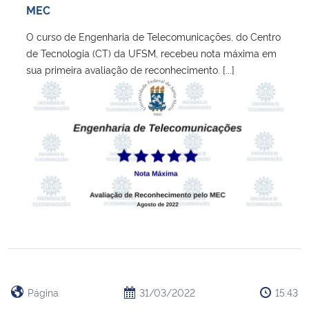
MEC
Secretaria-Geral
O curso de Engenharia de Telecomunicações, do Centro
de Tecnologia (CT) da UFSM, recebeu nota máxima em
Secretaria de Governo
sua primeira avaliação de reconhecimento. [...]
Gabinete de Segurança Institucional
Advocacia-Geral da União
Banco Central do Brasil
Planalto
Página
31/03/2022
15:43