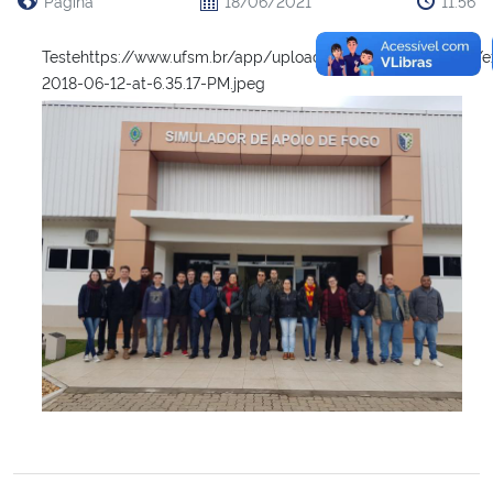
Página
18/06/2021
11:56
Testehttps://www.ufsm.br/app/uploads/sites/431/2021/06/ex
2018-06-12-at-6.35.17-PM.jpeg