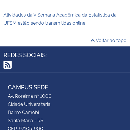
Atividades da V Semana Acadêmica da Estatística da
UFSM estão sendo transmitidas online
Voltar ao topo
REDES SOCIAIS:
RSS
CAMPUS SEDE
Av. Roraima nº 1000
Cidade Universitária
Bairro Camobi
Santa Maria - RS
CEP: 97105-900