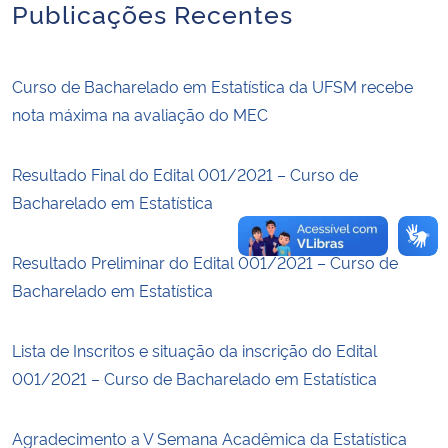
Publicações Recentes
Secretaria-Geral
Curso de Bacharelado em Estatística da UFSM recebe
Secretaria de Governo
nota máxima na avaliação do MEC
Gabinete de Segurança Institucional
Resultado Final do Edital 001/2021 – Curso de
Bacharelado em Estatística
Advocacia-Geral da União
Banco Central do Brasil
Resultado Preliminar do Edital 001/2021 – Curso de
Bacharelado em Estatística
Planalto
Lista de Inscritos e situação da inscrição do Edital
001/2021 – Curso de Bacharelado em Estatística
Agradecimento a V Semana Acadêmica da Estatística