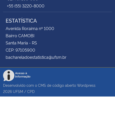
+55 (55) 3220-8000
ESTATÍSTICA
Avenida Roraima nº 1000
Bairro CAMOBI
Santa Maria - RS
CEP: 97105900
bachareladoestatistica@ufsm.br
Acesso à
Informação
Desenvolvido com o CMS de código aberto
Wordpress
2026
UFSM
/
CPD