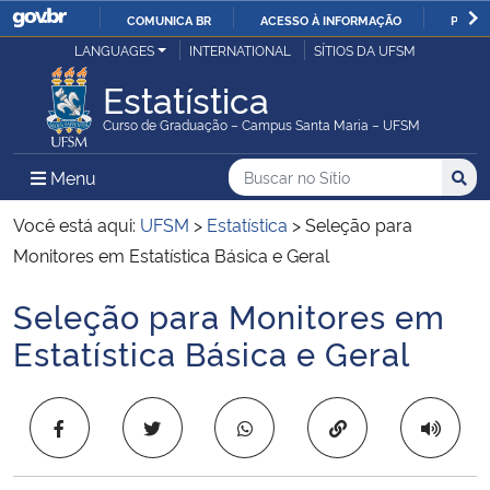
COMUNICA BR
ACESSO À INFORMAÇÃO
PARTI
Casa Civil
LANGUAGES
INTERNATIONAL
SÍTIOS DA UFSM
IR
PARA
Estatística
Ministério da Justiça e Segurança Pública
O
Curso de Graduação – Campus Santa Maria – UFSM
CONTEÚDO
Ministério da Defesa
Buscar no no Sítio
Busca
Busca:
Menu Principal do Sítio
Menu
Busc
Ministério das Relações Exteriores
Você está aqui:
UFSM
>
Estatística
>
Seleção para
Monitores em Estatística Básica e Geral
Ministério da Economia
Seleção para Monitores em
Início do conteúdo
Ministério da Infraestrutura
Estatística Básica e Geral
Ministério da Agricultura, Pecuária e Abastecimento
Copiar para área 
Ministério da Educação