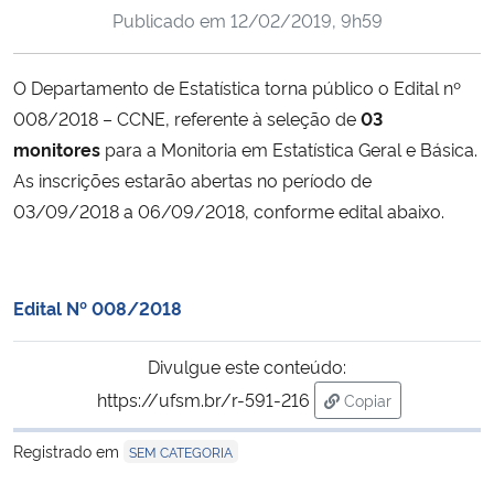
Publicado em
12/02/2019, 9h59
Ministério da Cidadania
Ministério da Saúde
O Departamento de Estatística torna público o Edital nº
008/2018 – CCNE, referente à seleção de
03
Ministério de Minas e Energia
monitores
para a Monitoria em Estatística Geral e Básica.
As inscrições estarão abertas no período de
Ministério da Ciência, Tecnologia, Inovações e Comunicações
03/09/2018 a 06/09/2018, conforme edital abaixo.
Ministério do Meio Ambiente
Edital Nº 008/2018
Ministério do Turismo
Divulgue este conteúdo:
Ministério do Desenvolvimento Regional
https://ufsm.br/r-591-216
Copiar
para área de trans
Controladoria-Geral da União
Registrado em
SEM CATEGORIA
Ministério da Mulher, da Família e dos Direitos Humanos