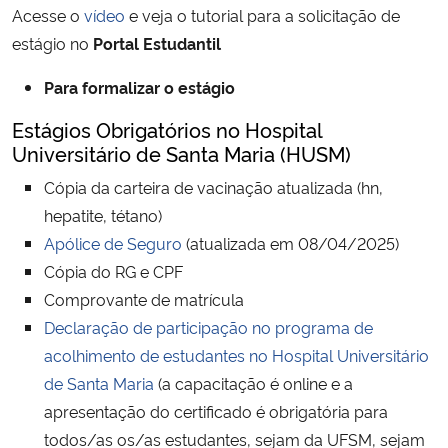
Acesse o
vídeo
e veja o tutorial para a solicitação de
estágio no
Portal Estudantil
Secretaria-Geral
Para formalizar o estágio
Secretaria de Governo
Estágios Obrigatórios no Hospital
Universitário de Santa Maria (HUSM)
Gabinete de Segurança Institucional
Cópia da carteira de vacinação atualizada (hn,
Advocacia-Geral da União
hepatite, tétano)
Apólice de Seguro
(atualizada em 08/04/2025)
Banco Central do Brasil
Cópia do RG e CPF
Comprovante de matrícula
Planalto
Declaração de participação no programa de
acolhimento de estudantes no Hospital Universitário
de Santa Maria
(a capacitação é online e a
apresentação do certificado é obrigatória para
todos/as os/as estudantes, sejam da UFSM, sejam