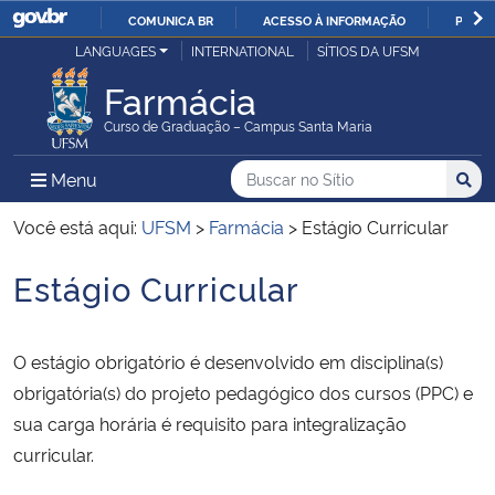
COMUNICA BR
ACESSO À INFORMAÇÃO
PARTI
Casa Civil
LANGUAGES
INTERNATIONAL
SÍTIOS DA UFSM
IR
PARA
Farmácia
Ministério da Justiça e Segurança Pública
O
Curso de Graduação – Campus Santa Maria
CONTEÚDO
Ministério da Defesa
Buscar no no Sítio
Busca
Busca:
Menu Principal do Sítio
Menu
Busc
Ministério das Relações Exteriores
Você está aqui:
UFSM
>
Farmácia
>
Estágio Curricular
Estágio Curricular
Ministério da Economia
Início do conteúdo
Ministério da Infraestrutura
O estágio obrigatório é desenvolvido em disciplina(s)
obrigatória(s) do projeto pedagógico dos cursos (PPC) e
Ministério da Agricultura, Pecuária e Abastecimento
sua carga horária é requisito para integralização
curricular.
Ministério da Educação