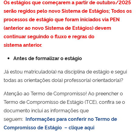
Os estágios que começarem a partir de outubro/2025
Ministério da Cidadania
serão regidos pelo novo Sistema de Estágios; Todos os
processos de estágio que foram iniciados via PEN
Ministério da Saúde
(anterior ao novo Sistema de Estágios) devem
continuar seguindo o fluxo e regras do
Ministério de Minas e Energia
sistema anterior.
Ministério da Ciência, Tecnologia, Inovações e Comunicações
Antes de formalizar o estágio
Ministério do Meio Ambiente
Já estou matriculado(a) na disciplina de estágio e segui
todas as orientações do(a) professor(a) orientador(a)?
Ministério do Turismo
Atenção ao Termo de Compromisso! Ao preencher o
Termo de Compromisso de Estágio (TCE), confira se o
Ministério do Desenvolvimento Regional
documento inclui as informações que
Controladoria-Geral da União
seguem:
Informações para conferir no Termo de
Compromisso de Estágio – clique aqui
Ministério da Mulher, da Família e dos Direitos Humanos