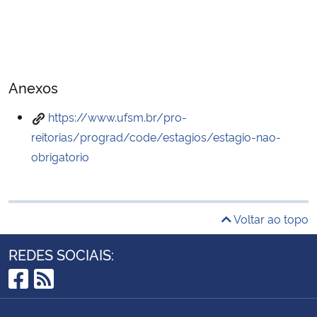
Anexos
https://www.ufsm.br/pro-
reitorias/prograd/code/estagios/estagio-nao-
obrigatorio
Voltar ao topo
REDES SOCIAIS:
Facebook
RSS