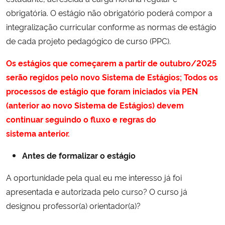
Ministério da Cidadania
obrigatória. O estágio não obrigatório poderá compor a
integralização curricular conforme as normas de estágio
Ministério da Saúde
de cada projeto pedagógico de curso (PPC).
Os estágios que começarem a partir de outubro/2025
Ministério de Minas e Energia
serão regidos pelo novo Sistema de Estágios; Todos os
Ministério da Ciência, Tecnologia, Inovações e Comunicações
processos de estágio que foram iniciados via PEN
(anterior ao novo Sistema de Estágios) devem
Ministério do Meio Ambiente
continuar seguindo o fluxo e regras do
sistema anterior.
Ministério do Turismo
Antes de formalizar o estágio
Ministério do Desenvolvimento Regional
A oportunidade pela qual eu me interesso já foi
apresentada e autorizada pelo curso? O curso já
Controladoria-Geral da União
designou professor(a) orientador(a)?
Ministério da Mulher, da Família e dos Direitos Humanos