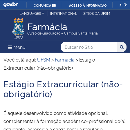
COMUNICA BR
ACESSO À INFORMAÇÃO
PARTI
Casa Civil
LANGUAGES
INTERNATIONAL
SÍTIOS DA UFSM
IR
PARA
Farmácia
Ministério da Justiça e Segurança Pública
O
Curso de Graduação – Campus Santa Maria
CONTEÚDO
Ministério da Defesa
Buscar no no Sítio
Busca
Busca:
Menu Principal do Sítio
Menu
Busc
Ministério das Relações Exteriores
Você está aqui:
UFSM
>
Farmácia
>
Estágio
Extracurricular (não-obrigatório)
Ministério da Economia
Estágio Extracurricular (não-
Início do conteúdo
Ministério da Infraestrutura
obrigatório)
Ministério da Agricultura, Pecuária e Abastecimento
É aquele desenvolvido como atividade opcional,
Ministério da Educação
complementar à formação acadêmico-profissional do(a)
estudante, acrescida à carga horária regular e