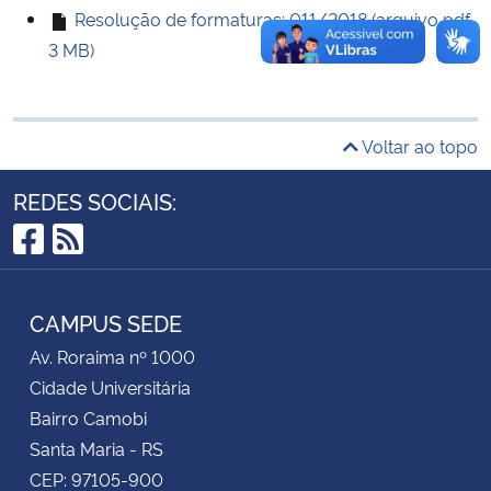
Resolução de formaturas: 011/2018 (arquivo pdf,
3 MB)
Secretaria-Geral
Secretaria de Governo
Voltar ao topo
Gabinete de Segurança Institucional
REDES SOCIAIS:
Advocacia-Geral da União
Facebook
RSS
Banco Central do Brasil
CAMPUS SEDE
Planalto
Av. Roraima nº 1000
Cidade Universitária
Bairro Camobi
Santa Maria - RS
CEP: 97105-900