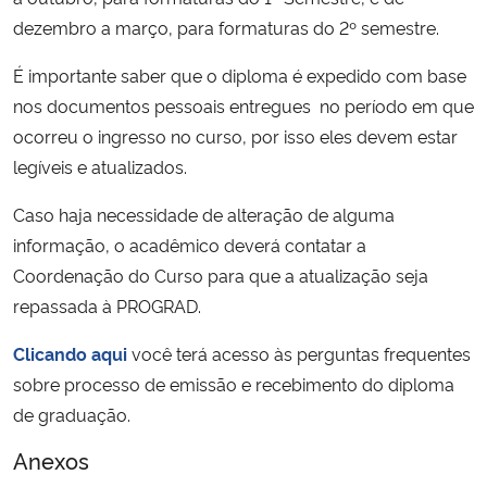
Ministério da Cidadania
dezembro a março, para formaturas do 2º semestre.
É importante saber que o diploma é expedido com base
Ministério da Saúde
nos documentos pessoais entregues no período em que
ocorreu o ingresso no curso, por isso eles devem estar
Ministério de Minas e Energia
legíveis e atualizados.
Ministério da Ciência, Tecnologia, Inovações e Comunicações
Caso haja necessidade de alteração de alguma
informação, o acadêmico deverá contatar a
Ministério do Meio Ambiente
Coordenação do Curso para que a atualização seja
repassada à PROGRAD.
Ministério do Turismo
Clicando aqui
você terá acesso às perguntas frequentes
Ministério do Desenvolvimento Regional
sobre processo de emissão e recebimento do diploma
de graduação.
Controladoria-Geral da União
Anexos
Ministério da Mulher, da Família e dos Direitos Humanos