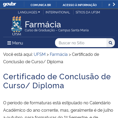
COMUNICA BR
ACESSO À INFORMAÇÃO
PARTI
Casa Civil
LANGUAGES
INTERNATIONAL
SÍTIOS DA UFSM
IR
PARA
Farmácia
Ministério da Justiça e Segurança Pública
O
Curso de Graduação – Campus Santa Maria
CONTEÚDO
Ministério da Defesa
Buscar no no Sítio
Busca
Busca:
Menu Principal do Sítio
Menu
Busc
Ministério das Relações Exteriores
Você está aqui:
UFSM
>
Farmácia
>
Certificado de
Conclusão de Curso/ Diploma
Ministério da Economia
Certificado de Conclusão de
Início do conteúdo
Ministério da Infraestrutura
Curso/ Diploma
Ministério da Agricultura, Pecuária e Abastecimento
O período de formaturas está estipulado no Calendário
Ministério da Educação
Acadêmico do ano corrente, mas, geralmente é de julho
a outubro, para formaturas do 1º Semestre, e de