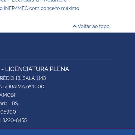
elo INEP/MEC com conceito máximo
Voltar ao topo
A - LICENCIATURA PLENA
RÉDIO 13, SALA 1143
A RORAIMA nº 1000
CAMOBI
ria - RS
105900
e: 3220-8455