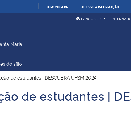
COMUNICA BR
ACESSO À INFORMAÇÃO
Ministério da Defesa
Ministério das Relações
Mini
IR
LANGUAGES
INTERNATI
Exteriores
PARA
O
Ministério da Cidadania
Ministério da Saúde
Mini
CONTEÚDO
anta Maria
es do sítio
Ministério do
Controladoria-Geral da
Mini
Desenvolvimento Regional
União
Famí
leção de estudantes | DESCUBRA UFSM 2024
Hum
eção de estudantes |
Advocacia-Geral da União
Banco Central do Brasil
Plan