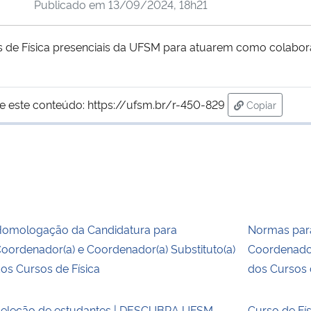
Publicado em
13/09/2024, 18h21
os de Física presenciais da UFSM para atuarem como cola
e este conteúdo:
https://ufsm.br/r-450-829
Copiar
para área de
omologação da Candidatura para
Normas para
oordenador(a) e Coordenador(a) Substituto(a)
Coordenador
os Cursos de Física
dos Cursos 
eleção de estudantes | DESCUBRA UFSM
Curso de Fís