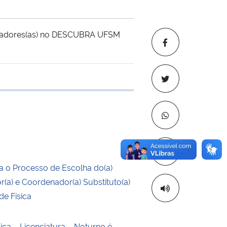
boradores(as) no DESCUBRA UFSM
 transferência
Copiar para áre
 o Processo de Escolha do(a)
(a) e Coordenador(a) Substituto(a)
de Física
ica – Licenciatura – Noturno é