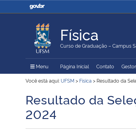
Casa Civil
Ministério da Justiça e
Segurança Pública
Física
Ministério da Agricultura,
Ministério da Educação
Curso de Graduação – Campus S
Pecuária e Abastecimento
Menu Principal do Sítio
Menu
Página Inicial
Contato
Gestor
Ministério do Meio Ambiente
Ministério do Turismo
Você está aqui:
UFSM
>
Física
>
Resultado da Se
Resultado da Sel
Início do conteúdo
Secretaria de Governo
Gabinete de Segurança
2024
Institucional