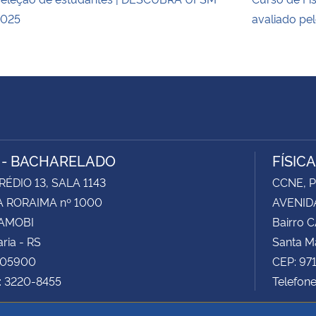
2025
avaliado p
A - BACHARELADO
FÍSIC
RÉDIO 13, SALA 1143
CCNE, P
 RORAIMA nº 1000
AVENID
CAMOBI
Bairro 
ria - RS
Santa Ma
105900
CEP: 97
: 3220-8455
Telefon