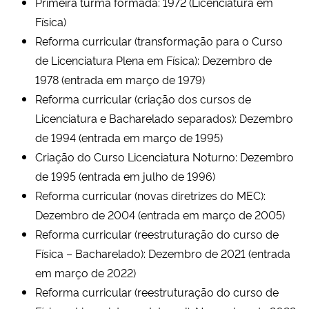
Primeira turma formada: 1972 (Licenciatura em
Ministério da Cidadania
Física)
Reforma curricular (transformação para o Curso
Ministério da Saúde
de Licenciatura Plena em Física): Dezembro de
1978 (entrada em março de 1979)
Ministério de Minas e Energia
Reforma curricular (criação dos cursos de
Licenciatura e Bacharelado separados): Dezembro
Ministério da Ciência, Tecnologia, Inovações e Comunicações
de 1994 (entrada em março de 1995)
Criação do Curso Licenciatura Noturno: Dezembro
Ministério do Meio Ambiente
de 1995 (entrada em julho de 1996)
Reforma curricular (novas diretrizes do MEC):
Ministério do Turismo
Dezembro de 2004 (entrada em março de 2005)
Ministério do Desenvolvimento Regional
Reforma curricular (reestruturação do curso de
Física – Bacharelado): Dezembro de 2021 (entrada
Controladoria-Geral da União
em março de 2022)
Reforma curricular (reestruturação do curso de
Ministério da Mulher, da Família e dos Direitos Humanos