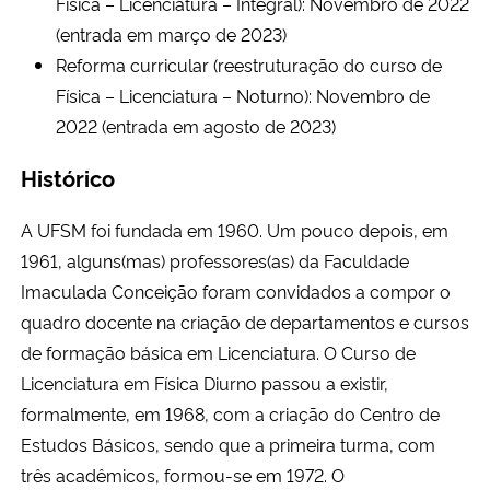
Física – Licenciatura – Integral): Novembro de 2022
(entrada em março de 2023)
Secretaria-Geral
Reforma curricular (reestruturação do curso de
Física – Licenciatura – Noturno): Novembro de
Secretaria de Governo
2022 (entrada em agosto de 2023)
Gabinete de Segurança Institucional
Histórico
Advocacia-Geral da União
A UFSM foi fundada em 1960. Um pouco depois, em
1961, alguns(mas) professores(as) da Faculdade
Banco Central do Brasil
Imaculada Conceição foram convidados a compor o
quadro docente na criação de departamentos e cursos
Planalto
de formação básica em Licenciatura. O Curso de
Licenciatura em Física Diurno passou a existir,
formalmente, em 1968, com a criação do Centro de
Estudos Básicos, sendo que a primeira turma, com
três acadêmicos, formou-se em 1972. O