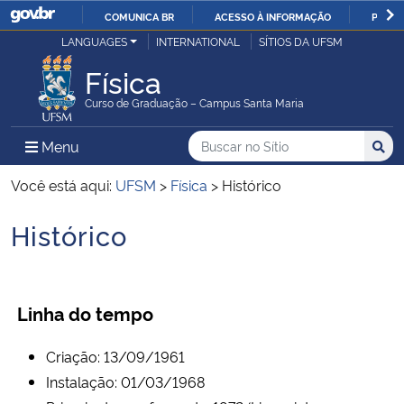
COMUNICA BR
ACESSO À INFORMAÇÃO
PARTI
Casa Civil
LANGUAGES
INTERNATIONAL
SÍTIOS DA UFSM
IR
PARA
Física
Ministério da Justiça e Segurança Pública
O
Curso de Graduação – Campus Santa Maria
CONTEÚDO
Ministério da Defesa
Buscar no no Sítio
Busca
Busca:
Menu Principal do Sítio
Menu
Busc
Ministério das Relações Exteriores
Você está aqui:
UFSM
>
Física
>
Histórico
Histórico
Ministério da Economia
Início do conteúdo
Ministério da Infraestrutura
Linha do tempo
Ministério da Agricultura, Pecuária e Abastecimento
Criação: 13/09/1961
Ministério da Educação
Instalação: 01/03/1968