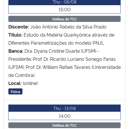
Thu - 06/08
Ministério da Cidadania
15:00
Defesa de TCC
Ministério da Saúde
Discente:
João Antônio Rabelo da Silva Prado
Título:
Estudo da Matéria Quarkyônica através de
Ministério de Minas e Energia
Diferentes Parametrizações do modelo PNJL
Banca:
Dra. Dyana Cristine Duarte (UFSM) -
Ministério da Ciência, Tecnologia, Inovações e Comunicações
Presidente; Prof. Dr. Ricardo Luciano Sonego Farias
Ministério do Meio Ambiente
(UFSM); Prof. Dr. William Rafael Tavares (Universidade
de Coimbra)
Ministério do Turismo
Local:
(online)
Física
Ministério do Desenvolvimento Regional
Thu - 13/08
Controladoria-Geral da União
14:00
Defesa de TCC
Ministério da Mulher, da Família e dos Direitos Humanos