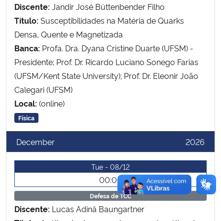
Discente:
Jandir José Büttenbender Filho
Título:
Susceptibilidades na Matéria de Quarks
Secretaria-Geral
Densa, Quente e Magnetizada
Banca:
Profa. Dra. Dyana Cristine Duarte (UFSM) -
Secretaria de Governo
Presidente; Prof. Dr. Ricardo Luciano Sonego Farias
(UFSM/Kent State University); Prof. Dr. Eleonir João
Gabinete de Segurança Institucional
Calegari (UFSM)
Advocacia-Geral da União
Local:
(online)
Física
Banco Central do Brasil
December
2026
Planalto
Tue - 08/12
00:00
Defesa de TCC
Discente:
Lucas Adinâ Baungartner