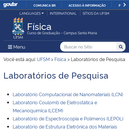
COMUNICA BR
ACESSO À INFORMAÇÃO
PARTI
Casa Civil
LANGUAGES
INTERNATIONAL
SÍTIOS DA UFSM
IR
PARA
Física
Ministério da Justiça e Segurança Pública
O
Curso de Graduação – Campus Santa Maria
CONTEÚDO
Ministério da Defesa
Buscar no no Sítio
Busca
Busca:
Menu Principal do Sítio
Menu
Busc
Ministério das Relações Exteriores
Você está aqui:
UFSM
>
Física
>
Laboratórios de Pesquisa
Laboratórios de Pesquisa
Ministério da Economia
Início do conteúdo
Ministério da Infraestrutura
Laboratório Computacional de Nanomateriais (LCN)
Laboratório Coulomb de Eletrostática e
Ministério da Agricultura, Pecuária e Abastecimento
Mecanoquímica (LCEM)
Laboratório de Espectroscopia e Polímeros (LEPOL)
Ministério da Educação
Laboratório de Estrutura Eletrônica dos Materiais