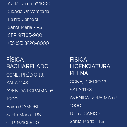
Av. Roraima nº 1000
Cidade Universitária
Secretaria-Geral
Bairro Camobi
Santa Maria - RS
Secretaria de Governo
CEP: 97105-900
+55 (55) 3220-8000
Gabinete de Segurança Institucional
FÍSICA -
FÍSICA -
Advocacia-Geral da União
BACHARELADO
LICENCIATURA
PLENA
Banco Central do Brasil
CCNE, PRÉDIO 13,
CCNE, PRÉDIO 13,
SALA 1143
Planalto
SALA 1143
AVENIDA RORAIMA nº
AVENIDA RORAIMA nº
1000
1000
Bairro CAMOBI
Bairro CAMOBI
Santa Maria - RS
Santa Maria - RS
CEP: 97105900