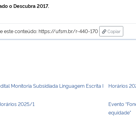
zado o Descubra 2017.
e este conteúdo:
https://ufsm.br/r-440-170
Copiar
para área de
dital Monitoria Subsidiada Linguagem Escrita I
Horários 2
orários 2025/1
Evento “Fono
equidade”