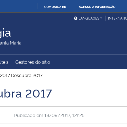
COMUNICA BR
ACESSO À INFORMAÇÃO
Ministério da Defesa
Ministério das Relações
Mini
IR
LANGUAGES
INTERNATI
Exteriores
PARA
ia
O
Ministério da Cidadania
Ministério da Saúde
Mini
CONTEÚDO
anta Maria
Úteis
Gestores do sítio
Ministério do
Controladoria-Geral da
Mini
Desenvolvimento Regional
União
Famí
2017 Descubra 2017
Hum
ubra 2017
Advocacia-Geral da União
Banco Central do Brasil
Plan
Publicado em
18/09/2017, 12h25