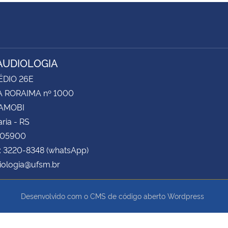
UDIOLOGIA
ÉDIO 26E
 RORAIMA nº 1000
CAMOBI
ria - RS
105900
: 3220-8348 (whatsApp)
iologia@ufsm.br
Desenvolvido com o CMS de código aberto
Wordpress