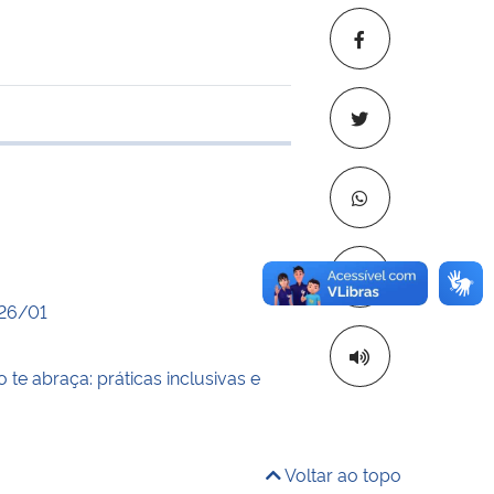
 transferência
Copiar para áre
026/01
 te abraça: práticas inclusivas e
Voltar ao topo