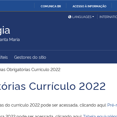
COMUNICA BR
ACESSO À INFORMAÇÃO
Ministério da Defesa
Ministério das Relações
Mini
IR
LANGUAGES
INTERNATI
Exteriores
PARA
ia
O
Ministério da Cidadania
Ministério da Saúde
Mini
CONTEÚDO
anta Maria
Úteis
Gestores do sítio
Ministério do
Controladoria-Geral da
Mini
Desenvolvimento Regional
União
Famí
inas Obrigatórias Currículo 2022
Hum
tórias Currículo 2022
Advocacia-Geral da União
Banco Central do Brasil
Plan
órias do currículo 2022 pode ser acessada, clicando aqui:
Pré-r
ara 2022 pode ser acessada, clicando aqui:
Tabela equivalênc