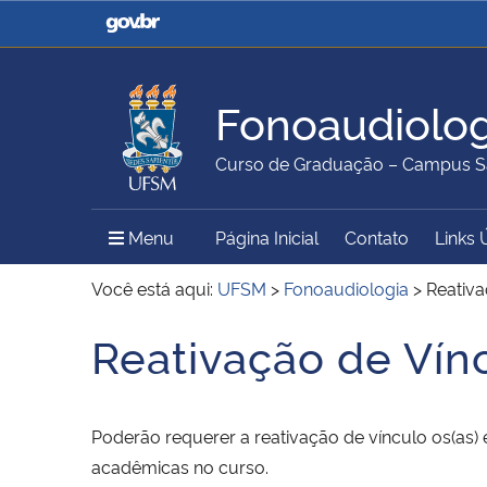
Casa Civil
Ministério da Justiça e
Segurança Pública
Fonoaudiolog
Ministério da Agricultura,
Ministério da Educação
Curso de Graduação – Campus S
Pecuária e Abastecimento
Menu Principal do Sítio
Menu
Página Inicial
Contato
Links 
Ministério do Meio Ambiente
Ministério do Turismo
Você está aqui:
UFSM
>
Fonoaudiologia
>
Reativa
Reativação de Vín
Início do conteúdo
Secretaria de Governo
Gabinete de Segurança
Institucional
Poderão requerer a reativação de vínculo os(as
acadêmicas no curso.