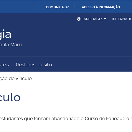
COMUNICA BR
ACESSO À INFORMAÇÃO
Ministério da Defesa
Ministério das Relações
Mini
IR
LANGUAGES
INTERNATI
Exteriores
PARA
ia
O
Ministério da Cidadania
Ministério da Saúde
Mini
CONTEÚDO
anta Maria
Úteis
Gestores do sítio
Ministério do
Controladoria-Geral da
Mini
Desenvolvimento Regional
União
Famí
ção de Vínculo
Hum
culo
Advocacia-Geral da União
Banco Central do Brasil
Plan
) estudantes que tenham abandonado o Curso de Fonoaudiolo