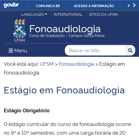
COMUNICA BR
ACESSO À INFORMAÇÃO
PARTI
Casa Civil
LANGUAGES
INTERNATIONAL
SÍTIOS DA UFSM
IR
PARA
Fonoaudiologia
Ministério da Justiça e Segurança Pública
O
Curso de Graduação – Campus Santa Maria
CONTEÚDO
Ministério da Defesa
Buscar no no Sítio
Busca
Busca:
Menu Principal do Sítio
Menu
Busc
Ministério das Relações Exteriores
Você está aqui:
UFSM
>
Fonoaudiologia
>
Estágio em
Fonoaudiologia
Ministério da Economia
Estágio em Fonoaudiologia
Início do conteúdo
Ministério da Infraestrutura
Estágio Obrigatório
Ministério da Agricultura, Pecuária e Abastecimento
O estágio curricular do curso de fonoaudiologia ocorre
Ministério da Educação
no 9º e 10º semestres, com uma carga horária de 20