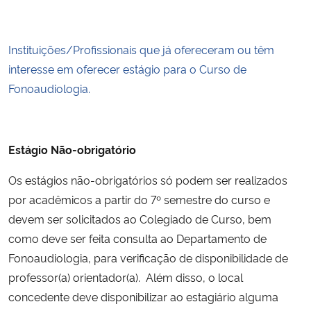
Secretaria-Geral
Instituições/Profissionais que já ofereceram ou têm
interesse em oferecer estágio para o Curso de
Secretaria de Governo
Fonoaudiologia.
Gabinete de Segurança Institucional
Advocacia-Geral da União
Estágio Não-obrigatório
Os estágios não-obrigatórios só podem ser realizados
Banco Central do Brasil
por acadêmicos a partir do 7º semestre do curso e
Planalto
devem ser solicitados ao Colegiado de Curso, bem
como deve ser feita consulta ao Departamento de
Fonoaudiologia, para verificação de disponibilidade de
professor(a) orientador(a). Além disso, o local
concedente deve disponibilizar ao estagiário alguma