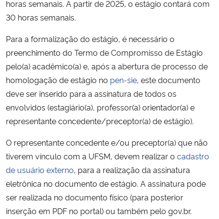
horas semanais. A partir de 2025, o estágio contará com
Ministério da Cidadania
30 horas semanais.
Ministério da Saúde
Para a formalização do estágio, é necessário o
preenchimento do Termo de Compromisso de Estágio
Ministério de Minas e Energia
pelo(a) acadêmico(a) e, após a abertura de processo de
homologação de estágio no
pen-sie
, este documento
Ministério da Ciência, Tecnologia, Inovações e Comunicações
deve ser inserido para a assinatura de todos os
envolvidos (estagiário(a), professor(a) orientador(a) e
Ministério do Meio Ambiente
representante concedente/preceptor(a) de estágio).
Ministério do Turismo
O representante concedente e/ou preceptor(a) que não
tiverem vínculo com a UFSM, devem realizar o
cadastro
Ministério do Desenvolvimento Regional
de usuário externo
, para a realização da assinatura
eletrônica no documento de estágio. A assinatura pode
Controladoria-Geral da União
ser realizada no documento físico (para posterior
inserção em PDF no portal) ou também pelo gov.br.
Ministério da Mulher, da Família e dos Direitos Humanos