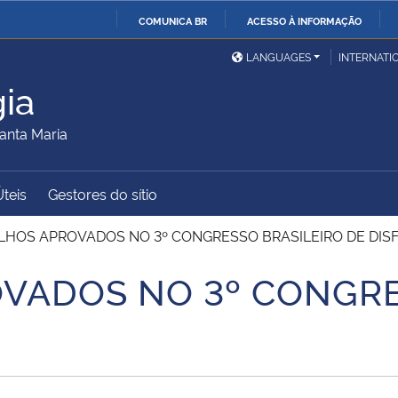
COMUNICA BR
ACESSO À INFORMAÇÃO
Ministério da Defesa
Ministério das Relações
Mini
IR
LANGUAGES
INTERNATI
Exteriores
PARA
ia
O
Ministério da Cidadania
Ministério da Saúde
Mini
CONTEÚDO
anta Maria
Úteis
Gestores do sítio
Ministério do
Controladoria-Geral da
Mini
Desenvolvimento Regional
União
Famí
HOS APROVADOS NO 3º CONGRESSO BRASILEIRO DE DISF
Hum
VADOS NO 3º CONGRE
Advocacia-Geral da União
Banco Central do Brasil
Plan