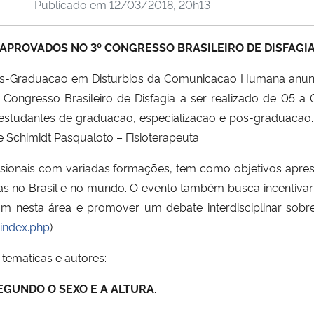
Publicado em
12/03/2018, 20h13
APROVADOS NO 3º CONGRESSO BRASILEIRO DE DISFAGI
os-Graduacao em Disturbios da Comunicacao Humana anunci
ongresso Brasileiro de Disfagia a ser realizado de 05 a 0
studantes de graduacao, especializacao e pos-graduacao. O
 Schimidt Pasqualoto – Fisioterapeuta.
fissionais com variadas formações, tem como objetivos apres
as no Brasil e no mundo. O evento também busca incentivar a
am nesta área e promover um debate interdisciplinar sobr
index.php
)
tematicas e autores:
GUNDO O SEXO E A ALTURA.