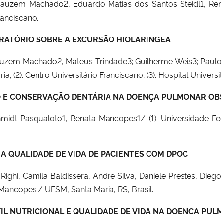
 Sauzem Machado2, Eduardo Matias dos Santos Steidl1, Ren
ranciscano.
IRATÓRIO SOBRE A EXCURSÃO HIOLARINGEA
Sauzem Machado2, Mateus Trindade3; Guilherme Weis3; Paulo 
; (2). Centro Universitário Franciscano; (3). Hospital Universi
O E CONSERVAÇÃO DENTÁRIA NA DOENÇA PULMONAR OB
chmidt Pasqualoto1, Renata Mancopes1/ (1). Universidade 
 A QUALIDADE DE VIDA DE PACIENTES COM DPOC
hi, Camila Baldissera, Andre Silva, Daniele Prestes, Diego 
 Mancopes./ UFSM, Santa Maria, RS, Brasil.
IL NUTRICIONAL E QUALIDADE DE VIDA NA DOENCA PU