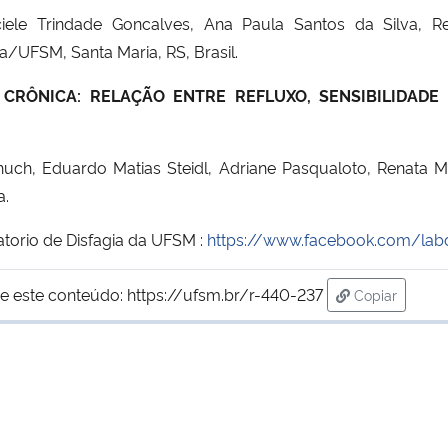
nciele Trindade Goncalves, Ana Paula Santos da Silva, 
a/UFSM, Santa Maria, RS, Brasil.
CRÔNICA: RELAÇÃO ENTRE REFLUXO, SENSIBILIDADE
uch, Eduardo Matias Steidl, Adriane Pasqualoto, Renata 
a.
atorio de Disfagia da UFSM :
https://www.facebook.com/lab
e este conteúdo:
https://ufsm.br/r-440-237
Copiar
para área de