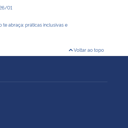
026/01
 te abraça: práticas inclusivas e
Voltar ao topo