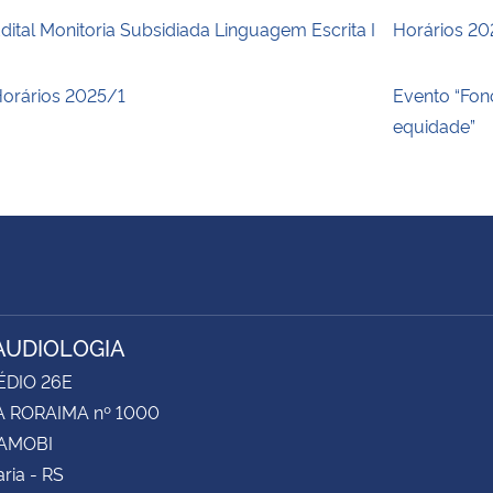
dital Monitoria Subsidiada Linguagem Escrita I
Horários 2
orários 2025/1
Evento “Fono
equidade”
UDIOLOGIA
ÉDIO 26E
 RORAIMA nº 1000
CAMOBI
ria - RS