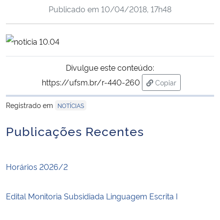
Publicado em
10/04/2018, 17h48
Ministério da Cidadania
Ministério da Saúde
Ministério de Minas e Energia
Divulgue este conteúdo:
https://ufsm.br/r-440-260
Copiar
Ministério da Ciência, Tecnologia, Inovações e Comunicações
para área de trans
Registrado em
NOTÍCIAS
Ministério do Meio Ambiente
Publicações Recentes
Ministério do Turismo
Ministério do Desenvolvimento Regional
Horários 2026/2
Controladoria-Geral da União
Edital Monitoria Subsidiada Linguagem Escrita I
Ministério da Mulher, da Família e dos Direitos Humanos