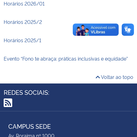
Horários 2026/01
Secretaria-Geral
Horários 2025/2
Secretaria de Governo
Horários 2025/1
Gabinete de Segurança Institucional
Evento “Fono te abraça: práticas inclusivas e equidade”
Advocacia-Geral da União
Voltar ao topo
Banco Central do Brasil
REDES SOCIAIS:
Planalto
RSS
CAMPUS SEDE
Av. Roraima nº 1000