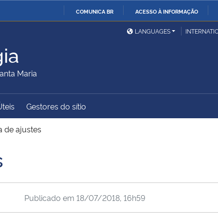
COMUNICA BR
ACESSO À INFORMAÇÃO
Ministério da Defesa
Ministério das Relações
Mini
IR
LANGUAGES
INTERNATI
Exteriores
PARA
ia
O
Ministério da Cidadania
Ministério da Saúde
Mini
CONTEÚDO
anta Maria
Úteis
Gestores do sítio
Ministério do
Controladoria-Geral da
Mini
Desenvolvimento Regional
União
Famí
 de ajustes
Hum
s
Advocacia-Geral da União
Banco Central do Brasil
Plan
Publicado em
18/07/2018, 16h59