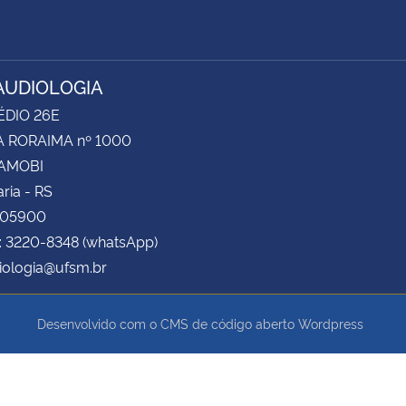
UDIOLOGIA
ÉDIO 26E
 RORAIMA nº 1000
CAMOBI
ria - RS
105900
: 3220-8348 (whatsApp)
iologia@ufsm.br
Desenvolvido com o CMS de código aberto
Wordpress