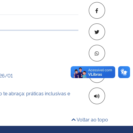
 transferência
Copiar para áre
026/01
 te abraça: práticas inclusivas e
Voltar ao topo