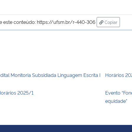
e este conteúdo:
https://ufsm.br/r-440-306
Copiar
para área de
dital Monitoria Subsidiada Linguagem Escrita I
Horários 2
orários 2025/1
Evento “Fono
equidade”