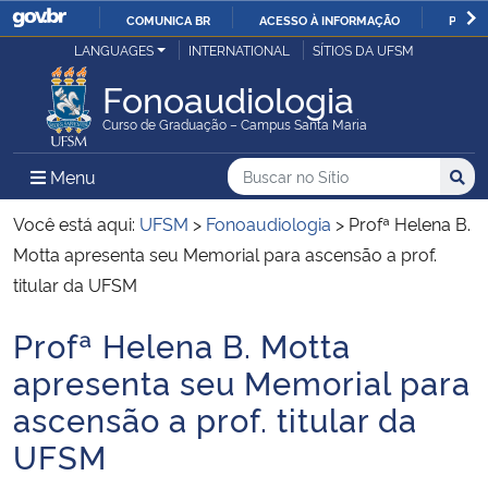
COMUNICA BR
ACESSO À INFORMAÇÃO
PARTI
Casa Civil
LANGUAGES
INTERNATIONAL
SÍTIOS DA UFSM
IR
PARA
Fonoaudiologia
Ministério da Justiça e Segurança Pública
O
Curso de Graduação – Campus Santa Maria
CONTEÚDO
Ministério da Defesa
Buscar no no Sítio
Busca
Busca:
Menu Principal do Sítio
Menu
Busc
Ministério das Relações Exteriores
Você está aqui:
UFSM
>
Fonoaudiologia
>
Profª Helena B.
Motta apresenta seu Memorial para ascensão a prof.
Ministério da Economia
titular da UFSM
Profª Helena B. Motta
Ministério da Infraestrutura
Início do conteúdo
apresenta seu Memorial para
Ministério da Agricultura, Pecuária e Abastecimento
ascensão a prof. titular da
UFSM
Ministério da Educação