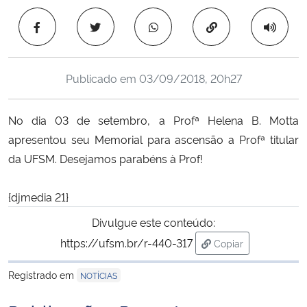
Ministério da Cidadania
Copiar para área 
Ministério da Saúde
Publicado em
03/09/2018, 20h27
Ministério de Minas e Energia
No dia 03 de setembro, a Profª Helena B. Motta
Ministério da Ciência, Tecnologia, Inovações e Comunicações
apresentou seu Memorial para ascensão a Profª titular
da UFSM. Desejamos parabéns à Prof!
Ministério do Meio Ambiente
Ministério do Turismo
{djmedia 21}
Divulgue este conteúdo:
Ministério do Desenvolvimento Regional
https://ufsm.br/r-440-317
Copiar
para área de trans
Controladoria-Geral da União
Registrado em
NOTÍCIAS
Ministério da Mulher, da Família e dos Direitos Humanos