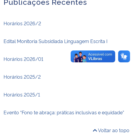
Publicações Recentes
Secretaria-Geral
Horários 2026/2
Secretaria de Governo
Edital Monitoria Subsidiada Linguagem Escrita I
Gabinete de Segurança Institucional
Horários 2026/01
Advocacia-Geral da União
Horários 2025/2
Banco Central do Brasil
Planalto
Horários 2025/1
Evento “Fono te abraça: práticas inclusivas e equidade”
Voltar ao topo