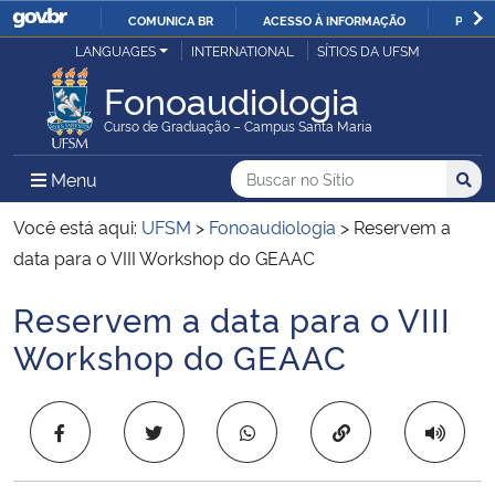
COMUNICA BR
ACESSO À INFORMAÇÃO
PARTI
Casa Civil
LANGUAGES
INTERNATIONAL
SÍTIOS DA UFSM
IR
PARA
Fonoaudiologia
Ministério da Justiça e Segurança Pública
O
Curso de Graduação – Campus Santa Maria
CONTEÚDO
Ministério da Defesa
Buscar no no Sítio
Busca
Busca:
Menu Principal do Sítio
Menu
Busc
Ministério das Relações Exteriores
Você está aqui:
UFSM
>
Fonoaudiologia
>
Reservem a
data para o VIII Workshop do GEAAC
Ministério da Economia
Reservem a data para o VIII
Início do conteúdo
Ministério da Infraestrutura
Workshop do GEAAC
Ministério da Agricultura, Pecuária e Abastecimento
Copiar para área 
Ministério da Educação