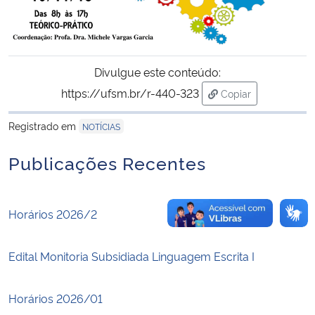
Secretaria-Geral
Secretaria de Governo
Divulgue este conteúdo:
https://ufsm.br/r-440-323
Copiar
Gabinete de Segurança Institucional
para área de trans
Registrado em
NOTÍCIAS
Advocacia-Geral da União
Publicações Recentes
Banco Central do Brasil
Horários 2026/2
Planalto
Edital Monitoria Subsidiada Linguagem Escrita I
Horários 2026/01