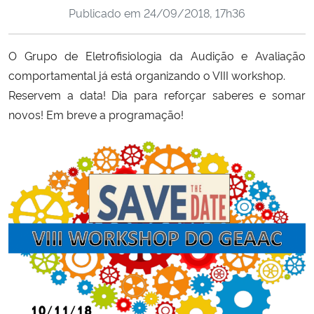
Publicado em
24/09/2018, 17h36
Ministério da Cidadania
Ministério da Saúde
O Grupo de Eletrofisiologia da Audição e Avaliação
comportamental já está organizando o VIII workshop.
Ministério de Minas e Energia
Reservem a data! Dia para reforçar saberes e somar
novos! Em breve a programação!
Ministério da Ciência, Tecnologia, Inovações e Comunicações
Ministério do Meio Ambiente
Ministério do Turismo
Ministério do Desenvolvimento Regional
Controladoria-Geral da União
Ministério da Mulher, da Família e dos Direitos Humanos