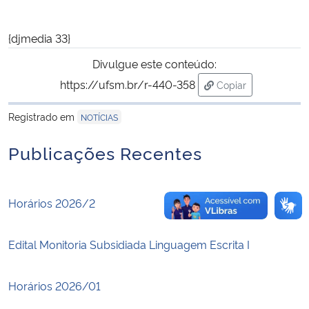
Secretaria-Geral
{djmedia 33}
Divulgue este conteúdo:
Secretaria de Governo
https://ufsm.br/r-440-358
Copiar
para área de trans
Gabinete de Segurança Institucional
Registrado em
NOTÍCIAS
Advocacia-Geral da União
Publicações Recentes
Banco Central do Brasil
Horários 2026/2
Planalto
Edital Monitoria Subsidiada Linguagem Escrita I
Horários 2026/01