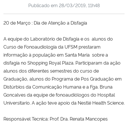
Publicado em
28/03/2019, 11h48
Ministério da Cidadania
Ministério da Saúde
20 de Março : Dia de Atenção a Disfagia
Ministério de Minas e Energia
A equipe do Laboratório de Disfagia e os alunos do
Curso de Fonoaudiologia da UFSM prestaram
Ministério da Ciência, Tecnologia, Inovações e Comunicações
informação à população em Santa Maria sobre a
disfagia no Shopping Royal Plaza. Participaram da ação
Ministério do Meio Ambiente
alunos dos diferentes semestres do curso de
Graduação, alunos do Programa de Pos Graduação em
Ministério do Turismo
Distúrbios da Comunicação Humana e a Fga. Bruna
Goncalves da equipe de fonoaudiólogos do Hospital
Ministério do Desenvolvimento Regional
Universitario. A ação teve apoio da Nestlé Health Science.
Controladoria-Geral da União
Responsável Tecnica: Prof. Dra. Renata Mancopes
Ministério da Mulher, da Família e dos Direitos Humanos