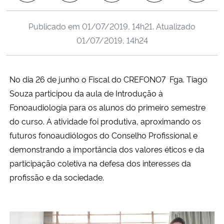
Ministério da Cidadania
Publicado em
01/07/2019, 14h21
. Atualizado
Ministério da Saúde
01/07/2019, 14h24
Ministério de Minas e Energia
No dia 26 de junho o Fiscal do CREFONO7 Fga. Tiago
Ministério da Ciência, Tecnologia, Inovações e Comunicações
Souza participou da aula de Introdução à
Fonoaudiologia para os alunos do primeiro semestre
Ministério do Meio Ambiente
do curso. A atividade foi produtiva, aproximando os
futuros fonoaudiólogos do Conselho Profissional e
Ministério do Turismo
demonstrando a importância dos valores éticos e da
participação coletiva na defesa dos interesses da
Ministério do Desenvolvimento Regional
profissão e da sociedade.
Controladoria-Geral da União
Ministério da Mulher, da Família e dos Direitos Humanos