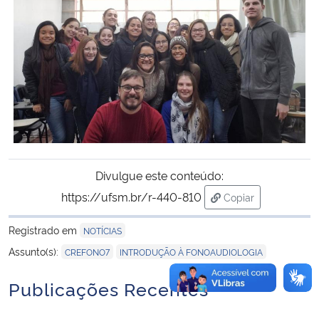
Secretaria-Geral
Secretaria de Governo
Gabinete de Segurança Institucional
Advocacia-Geral da União
Divulgue este conteúdo:
Banco Central do Brasil
https://ufsm.br/r-440-810
Copiar
para área de trans
Planalto
Registrado em
NOTÍCIAS
,
Assunto(s):
CREFONO7
INTRODUÇÃO À FONOAUDIOLOGIA
Publicações Recentes