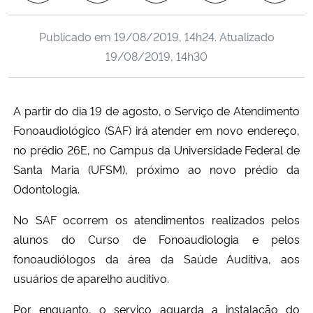
Ministério da Cidadania
Publicado em
19/08/2019, 14h24
. Atualizado
Ministério da Saúde
19/08/2019, 14h30
Ministério de Minas e Energia
A partir do dia 19 de agosto, o Serviço de Atendimento
Ministério da Ciência, Tecnologia, Inovações e Comunicações
Fonoaudiológico (SAF) irá atender em novo endereço,
no prédio 26E, no Campus da Universidade Federal de
Ministério do Meio Ambiente
Santa Maria (UFSM), próximo ao novo prédio da
Odontologia.
Ministério do Turismo
No SAF ocorrem os atendimentos realizados pelos
Ministério do Desenvolvimento Regional
alunos do Curso de Fonoaudiologia e pelos
fonoaudiólogos da área da Saúde Auditiva, aos
Controladoria-Geral da União
usuários de aparelho auditivo.
Por enquanto, o serviço aguarda a instalação do
Ministério da Mulher, da Família e dos Direitos Humanos