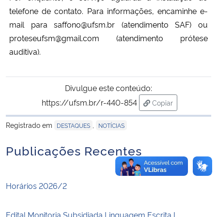
telefone de contato. Para informações, encaminhe e-
Secretaria-Geral
mail para saffono@ufsm.br (atendimento SAF) ou
proteseufsm@gmail.com (atendimento prótese
Secretaria de Governo
auditiva).
Gabinete de Segurança Institucional
Divulgue este conteúdo:
Advocacia-Geral da União
https://ufsm.br/r-440-854
Copiar
para área de trans
Registrado em
,
Banco Central do Brasil
DESTAQUES
NOTÍCIAS
Publicações Recentes
Planalto
Horários 2026/2
Edital Monitoria Subsidiada Linguagem Escrita I