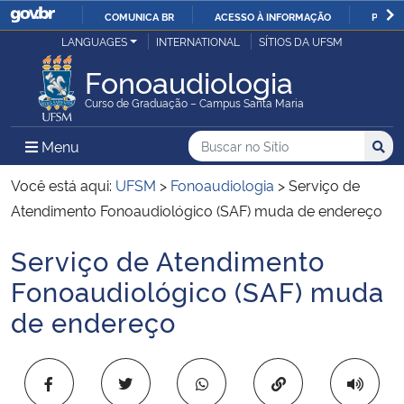
COMUNICA BR
ACESSO À INFORMAÇÃO
PARTI
Casa Civil
LANGUAGES
INTERNATIONAL
SÍTIOS DA UFSM
IR
PARA
Fonoaudiologia
Ministério da Justiça e Segurança Pública
O
Curso de Graduação – Campus Santa Maria
CONTEÚDO
Ministério da Defesa
Buscar no no Sítio
Busca
Busca:
Menu Principal do Sítio
Menu
Busc
Ministério das Relações Exteriores
Você está aqui:
UFSM
>
Fonoaudiologia
>
Serviço de
Atendimento Fonoaudiológico (SAF) muda de endereço
Ministério da Economia
Serviço de Atendimento
Início do conteúdo
Ministério da Infraestrutura
Fonoaudiológico (SAF) muda
de endereço
Ministério da Agricultura, Pecuária e Abastecimento
Ministério da Educação
Copiar para área 