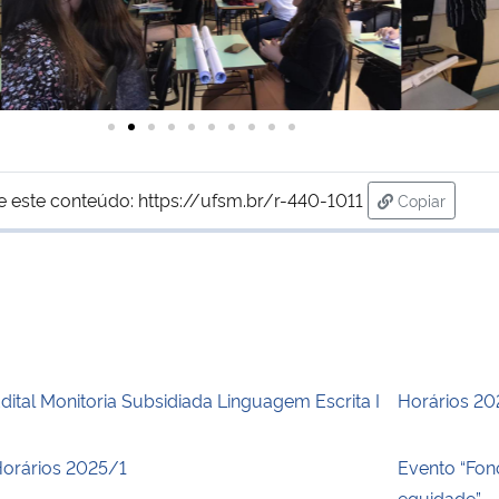
e este conteúdo:
https://ufsm.br/r-440-1011
Copiar
para área d
dital Monitoria Subsidiada Linguagem Escrita I
Horários 2
orários 2025/1
Evento “Fono
equidade”