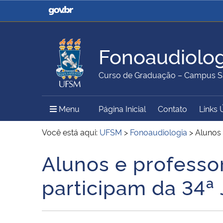
Casa Civil
Ministério da Justiça e
Segurança Pública
Fonoaudiolog
Ministério da Agricultura,
Ministério da Educação
Curso de Graduação – Campus S
Pecuária e Abastecimento
Menu Principal do Sítio
Menu
Página Inicial
Contato
Links 
Ministério do Meio Ambiente
Ministério do Turismo
Você está aqui:
UFSM
>
Fonoaudiologia
>
Alunos 
Alunos e professo
Início do conteúdo
Secretaria de Governo
Gabinete de Segurança
participam da 34ª
Institucional