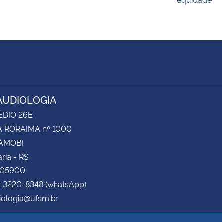
UDIOLOGIA
ÉDIO 26E
 RORAIMA nº 1000
CAMOBI
ria - RS
105900
: 3220-8348 (whatsApp)
iologia@ufsm.br