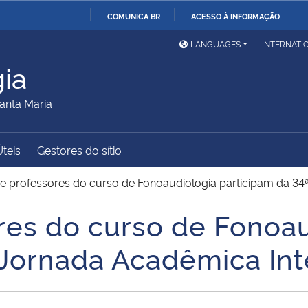
COMUNICA BR
ACESSO À INFORMAÇÃO
Ministério da Defesa
Ministério das Relações
Mini
IR
LANGUAGES
INTERNATI
Exteriores
PARA
ia
O
Ministério da Cidadania
Ministério da Saúde
Mini
CONTEÚDO
anta Maria
Úteis
Gestores do sítio
Ministério do
Controladoria-Geral da
Mini
Desenvolvimento Regional
União
Famí
e professores do curso de Fonoaudiologia participam da 3
Hum
res do curso de Fonoau
Advocacia-Geral da União
Banco Central do Brasil
Plan
 Jornada Acadêmica In