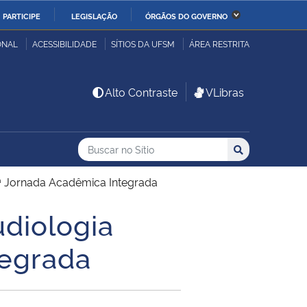
PARTICIPE
LEGISLAÇÃO
ÓRGÃOS DO GOVERNO
stério da Economia
Ministério da Infraestrutura
ONAL
ACESSIBILIDADE
SÍTIOS DA UFSM
ÁREA RESTRITA
stério de Minas e Energia
Ministério da Ciência,
Alto Contraste
VLibras
Tecnologia, Inovações e
Comunicações
Buscar no no Sítio
Busca
Busca:
Buscar
stério da Mulher, da
Secretaria-Geral
lia e dos Direitos
4ª Jornada Acadêmica Integrada
anos
diologia
alto
tegrada