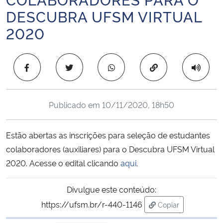
Ministério da Cidadania
DESCUBRA UFSM VIRTUAL
2020
Ministério da Saúde
Ministério de Minas e Energia
Copiar para área 
Ministério da Ciência, Tecnologia, Inovações e Comunicações
Publicado em
10/11/2020, 18h50
Ministério do Meio Ambiente
Estão abertas as inscrições para seleção de estudantes
Ministério do Turismo
colaboradores (auxiliares) para o Descubra UFSM Virtual
2020. Acesse o edital clicando
aqui
.
Ministério do Desenvolvimento Regional
Divulgue este conteúdo:
Controladoria-Geral da União
https://ufsm.br/r-440-1146
Copiar
para área de tran
Ministério da Mulher, da Família e dos Direitos Humanos