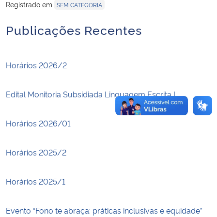
Registrado em
SEM CATEGORIA
Secretaria-Geral
Publicações Recentes
Secretaria de Governo
Horários 2026/2
Gabinete de Segurança Institucional
Edital Monitoria Subsidiada Linguagem Escrita I
Advocacia-Geral da União
Horários 2026/01
Banco Central do Brasil
Planalto
Horários 2025/2
Horários 2025/1
Evento “Fono te abraça: práticas inclusivas e equidade”