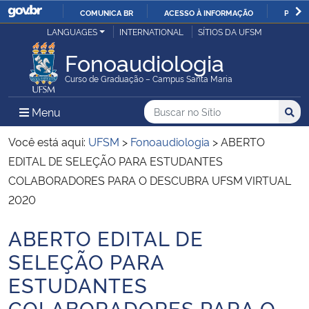
COMUNICA BR
ACESSO À INFORMAÇÃO
PARTI
Casa Civil
LANGUAGES
INTERNATIONAL
SÍTIOS DA UFSM
IR
PARA
Fonoaudiologia
Ministério da Justiça e Segurança Pública
O
Curso de Graduação – Campus Santa Maria
CONTEÚDO
Ministério da Defesa
Buscar no no Sítio
Busca
Busca:
Menu Principal do Sítio
Menu
Busc
Ministério das Relações Exteriores
Você está aqui:
UFSM
>
Fonoaudiologia
>
ABERTO
EDITAL DE SELEÇÃO PARA ESTUDANTES
Ministério da Economia
COLABORADORES PARA O DESCUBRA UFSM VIRTUAL
2020
Ministério da Infraestrutura
ABERTO EDITAL DE
Início do conteúdo
Ministério da Agricultura, Pecuária e Abastecimento
SELEÇÃO PARA
ESTUDANTES
Ministério da Educação
COLABORADORES PARA O