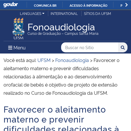
COMUNICA BR
ACESSO À INFORMAÇÃO
PARTI
Casa Civil
LANGUAGES
INTERNATIONAL
SÍTIOS DA UFSM
IR
PARA
Fonoaudiologia
Ministério da Justiça e Segurança Pública
O
Curso de Graduação – Campus Santa Maria
CONTEÚDO
Ministério da Defesa
Buscar no no Sítio
Busca
Busca:
Menu Principal do Sítio
Menu
Busc
Ministério das Relações Exteriores
Você está aqui:
UFSM
>
Fonoaudiologia
>
Favorecer o
aleitamento materno e prevenir dificuldades
Ministério da Economia
relacionadas à alimentação e ao desenvolvimento
orofacial de bebês é objetivo de projeto de extensão
Ministério da Infraestrutura
realizado no Curso de Fonoaudiologia da UFSM.
Ministério da Agricultura, Pecuária e Abastecimento
Favorecer o aleitamento
Início do conteúdo
materno e prevenir
Ministério da Educação
dificuldades relacionadas à