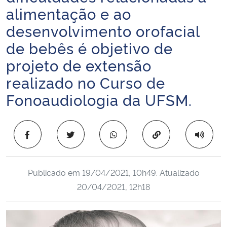
alimentação e ao
Ministério da Cidadania
desenvolvimento orofacial
Ministério da Saúde
de bebês é objetivo de
projeto de extensão
Ministério de Minas e Energia
realizado no Curso de
Ministério da Ciência, Tecnologia, Inovações e Comunicações
Fonoaudiologia da UFSM.
Ministério do Meio Ambiente
Copiar para área 
Ministério do Turismo
Ministério do Desenvolvimento Regional
Publicado em
19/04/2021, 10h49
. Atualizado
20/04/2021, 12h18
Controladoria-Geral da União
Ministério da Mulher, da Família e dos Direitos Humanos