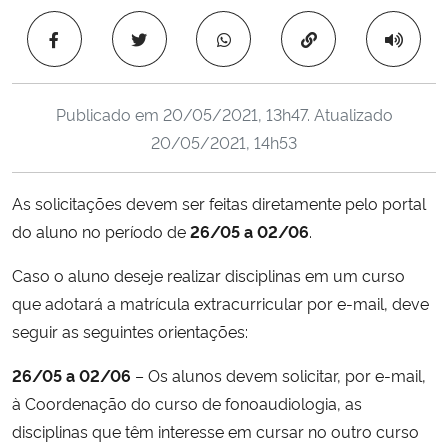
Ministério da Cidadania
Copiar para área 
Ministério da Saúde
Publicado em
20/05/2021, 13h47
. Atualizado
Ministério de Minas e Energia
20/05/2021, 14h53
Ministério da Ciência, Tecnologia, Inovações e Comunicações
As solicitações devem ser feitas diretamente pelo portal
do aluno no período de
26/05 a 02/06
.
Ministério do Meio Ambiente
Caso o aluno deseje realizar disciplinas em um curso
Ministério do Turismo
que adotará a matrícula extracurricular por e-mail, deve
seguir as seguintes orientações:
Ministério do Desenvolvimento Regional
26/05 a 02/06
– Os alunos devem solicitar, por e-mail,
Controladoria-Geral da União
à Coordenação do curso de fonoaudiologia, as
disciplinas que têm interesse em cursar no outro curso
Ministério da Mulher, da Família e dos Direitos Humanos