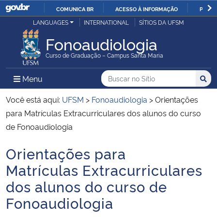
COMUNICA BR
ACESSO À INFORMAÇÃO
PARTI
Casa Civil
LANGUAGES
INTERNATIONAL
SÍTIOS DA UFSM
IR
PARA
Fonoaudiologia
Ministério da Justiça e Segurança Pública
O
Curso de Graduação – Campus Santa Maria
CONTEÚDO
Ministério da Defesa
Buscar no no Sítio
Busca
Busca:
Menu Principal do Sítio
Menu
Busc
Ministério das Relações Exteriores
Você está aqui:
UFSM
>
Fonoaudiologia
>
Orientações
para Matrículas Extracurriculares dos alunos do curso
Ministério da Economia
de Fonoaudiologia
Orientações para
Ministério da Infraestrutura
Início do conteúdo
Matrículas Extracurriculares
Ministério da Agricultura, Pecuária e Abastecimento
dos alunos do curso de
Fonoaudiologia
Ministério da Educação