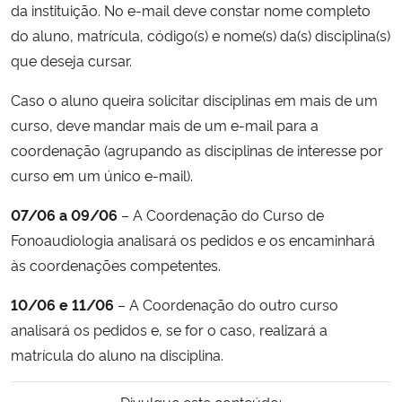
da instituição. No e-mail deve constar nome completo
do aluno, matrícula, código(s) e nome(s) da(s) disciplina(s)
Secretaria-Geral
que deseja cursar.
Secretaria de Governo
Caso o aluno queira solicitar disciplinas em mais de um
curso, deve mandar mais de um e-mail para a
Gabinete de Segurança Institucional
coordenação (agrupando as disciplinas de interesse por
curso em um único e-mail).
Advocacia-Geral da União
07/06 a 09/06
– A Coordenação do Curso de
Banco Central do Brasil
Fonoaudiologia analisará os pedidos e os encaminhará
às coordenações competentes.
Planalto
10/06 e 11/06
– A Coordenação do outro curso
analisará os pedidos e, se for o caso, realizará a
matrícula do aluno na disciplina.
Divulgue este conteúdo: