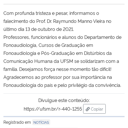
Ministério da Cidadania
Com profunda tristeza e pesar, informamos o
Ministério da Saúde
falecimento do Prof. Dr. Raymundo Manno Vieira no
último dia 13 de outubro de 2021.
Ministério de Minas e Energia
Professores, funcionários e alunos do Departamento de
Fonoaudiologia, Cursos de Graduação em
Ministério da Ciência, Tecnologia, Inovações e Comunicações
Fonoaudiologia e Pós-Graduação em Distúrbios da
Comunicação Humana da UFSM se solidarizam com a
Ministério do Meio Ambiente
família. Desejamos força nesse momento tão difícil!
Agradecemos ao professor por sua importância na
Ministério do Turismo
Fonoaudiologia do país e pelo privilégio da convivência.
Ministério do Desenvolvimento Regional
Divulgue este conteúdo:
https://ufsm.br/r-440-1255
Copiar
Controladoria-Geral da União
para área de tran
Registrado em
NOTÍCIAS
Ministério da Mulher, da Família e dos Direitos Humanos