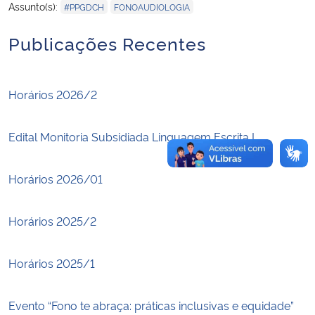
,
Assunto(s):
#PPGDCH
FONOAUDIOLOGIA
Secretaria-Geral
Publicações Recentes
Secretaria de Governo
Horários 2026/2
Gabinete de Segurança Institucional
Edital Monitoria Subsidiada Linguagem Escrita I
Advocacia-Geral da União
Horários 2026/01
Banco Central do Brasil
Planalto
Horários 2025/2
Horários 2025/1
Evento “Fono te abraça: práticas inclusivas e equidade”