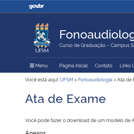
Casa Civil
Ministério da Justiça e
Segurança Pública
Fonoaudiolog
Ministério da Agricultura,
Ministério da Educação
Curso de Graduação – Campus S
Pecuária e Abastecimento
Menu Principal do Sítio
Menu
Página Inicial
Contato
Links 
Ministério do Meio Ambiente
Ministério do Turismo
Você está aqui:
UFSM
>
Fonoaudiologia
>
Ata de
Ata de Exame
Início do conteúdo
Secretaria de Governo
Gabinete de Segurança
Institucional
Você pode fazer o download de um modelo de 
Anexos