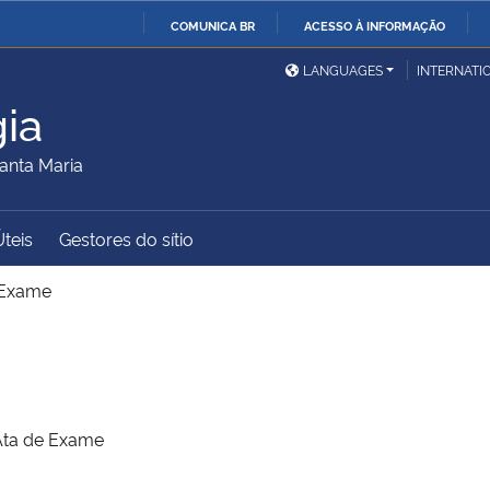
COMUNICA BR
ACESSO À INFORMAÇÃO
Ministério da Defesa
Ministério das Relações
Mini
IR
LANGUAGES
INTERNATI
Exteriores
PARA
ia
O
Ministério da Cidadania
Ministério da Saúde
Mini
CONTEÚDO
anta Maria
Úteis
Gestores do sítio
Ministério do
Controladoria-Geral da
Mini
Desenvolvimento Regional
União
Famí
 Exame
Hum
Advocacia-Geral da União
Banco Central do Brasil
Plan
Ata de Exame