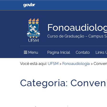
Casa Civil
Ministério da Justiça e
Segurança Pública
Fonoaudiolog
Ministério da Agricultura,
Ministério da Educação
Curso de Graduação – Campus S
Pecuária e Abastecimento
Menu Principal do Sítio
Menu
Página Inicial
Contato
Links 
Ministério do Meio Ambiente
Ministério do Turismo
Você está aqui:
UFSM
>
Fonoaudiologia
>
Conven
Início do conteúdo
Categoria:
Conven
Secretaria de Governo
Gabinete de Segurança
Institucional