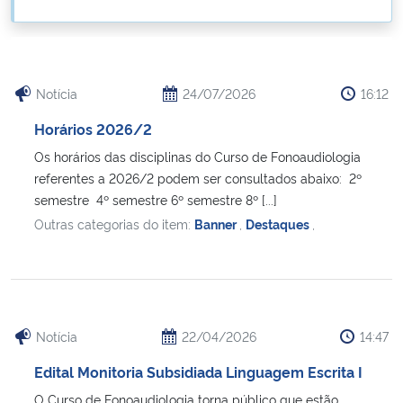
Ministério da Cidadania
Ministério da Saúde
Notícia
24/07/2026
16:12
Ministério de Minas e Energia
Horários 2026/2
Os horários das disciplinas do Curso de Fonoaudiologia
Ministério da Ciência, Tecnologia, Inovações e Comunicações
referentes a 2026/2 podem ser consultados abaixo: 2º
semestre 4º semestre 6º semestre 8º [...]
Ministério do Meio Ambiente
Outras categorias do item:
Banner
,
Destaques
,
Ministério do Turismo
Ministério do Desenvolvimento Regional
Notícia
22/04/2026
14:47
Controladoria-Geral da União
Edital Monitoria Subsidiada Linguagem Escrita I
Ministério da Mulher, da Família e dos Direitos Humanos
O Curso de Fonoaudiologia torna público que estão