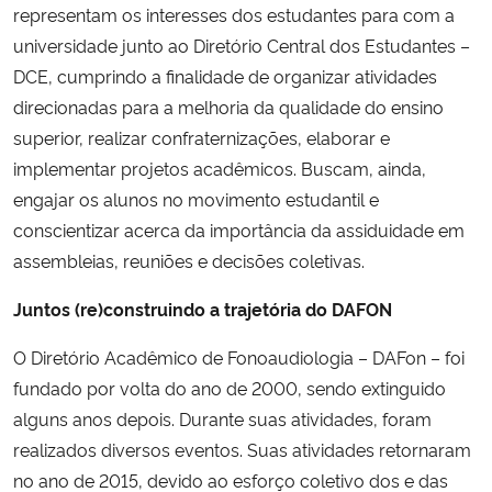
representam os interesses dos estudantes para com a
Ministério da Cidadania
universidade junto ao Diretório Central dos Estudantes –
DCE, cumprindo a finalidade de organizar atividades
Ministério da Saúde
direcionadas para a melhoria da qualidade do ensino
superior, realizar confraternizações, elaborar e
Ministério de Minas e Energia
implementar projetos acadêmicos. Buscam, ainda,
Ministério da Ciência, Tecnologia, Inovações e Comunicações
engajar os alunos no movimento estudantil e
conscientizar acerca da importância da assiduidade em
Ministério do Meio Ambiente
assembleias, reuniões e decisões coletivas.
Juntos (re)construindo a trajetória do DAFON
Ministério do Turismo
O Diretório Acadêmico de Fonoaudiologia – DAFon – foi
Ministério do Desenvolvimento Regional
fundado por volta do ano de 2000, sendo extinguido
alguns anos depois. Durante suas atividades, foram
Controladoria-Geral da União
realizados diversos eventos. Suas atividades retornaram
no ano de 2015, devido ao esforço coletivo dos e das
Ministério da Mulher, da Família e dos Direitos Humanos