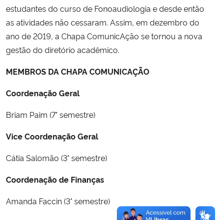
estudantes do curso de Fonoaudiologia e desde então
as atividades não cessaram. Assim, em dezembro do
Secretaria-Geral
ano de 2019, a Chapa ComunicAção se tornou a nova
gestão do diretório acadêmico.
Secretaria de Governo
MEMBROS DA CHAPA COMUNICAÇÃO
Gabinete de Segurança Institucional
Coordenação Geral
Advocacia-Geral da União
Briam Paim (7° semestre)
Banco Central do Brasil
Vice Coordenação Geral
Planalto
Cátia Salomão (3° semestre)
Coordenação de Finanças
Amanda Faccin (3° semestre)