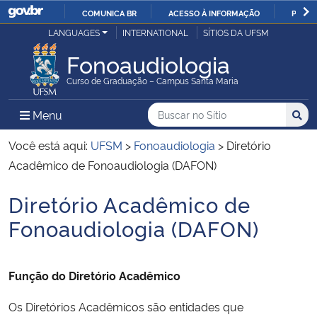
COMUNICA BR
ACESSO À INFORMAÇÃO
PARTI
Casa Civil
LANGUAGES
INTERNATIONAL
SÍTIOS DA UFSM
IR
PARA
Fonoaudiologia
Ministério da Justiça e Segurança Pública
O
Curso de Graduação – Campus Santa Maria
CONTEÚDO
Ministério da Defesa
Buscar no no Sítio
Busca
Busca:
Menu Principal do Sítio
Menu
Busc
Ministério das Relações Exteriores
Você está aqui:
UFSM
>
Fonoaudiologia
>
Diretório
Acadêmico de Fonoaudiologia (DAFON)
Ministério da Economia
Diretório Acadêmico de
Início do conteúdo
Ministério da Infraestrutura
Fonoaudiologia (DAFON)
Ministério da Agricultura, Pecuária e Abastecimento
Função do Diretório Acadêmico
Ministério da Educação
Os Diretórios Acadêmicos são entidades que