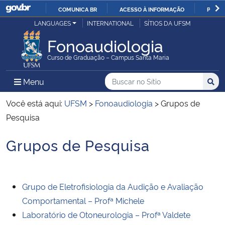
COMUNICA BR
ACESSO À INFORMAÇÃO
PARTI
Casa Civil
LANGUAGES
INTERNATIONAL
SÍTIOS DA UFSM
IR
PARA
Fonoaudiologia
Ministério da Justiça e Segurança Pública
O
Curso de Graduação – Campus Santa Maria
CONTEÚDO
Ministério da Defesa
Buscar no no Sítio
Busca
Busca:
Menu Principal do Sítio
Menu
Busc
Ministério das Relações Exteriores
Você está aqui:
UFSM
>
Fonoaudiologia
>
Grupos de
Pesquisa
Ministério da Economia
Grupos de Pesquisa
Início do conteúdo
Ministério da Infraestrutura
Ministério da Agricultura, Pecuária e Abastecimento
Grupo de Eletrofisiologia da Audição e Avaliação
Comportamental – Profª Michele
Ministério da Educação
Laboratório de Otoneurologia – Profª Valdete