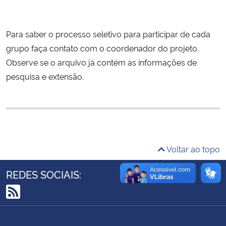
Ministério da Cidadania
Para saber o processo seletivo para participar de cada
Ministério da Saúde
grupo faça contato com o coordenador do projeto.
Observe se o arquivo já contém as informações de
Ministério de Minas e Energia
pesquisa e extensão.
Ministério da Ciência, Tecnologia, Inovações e Comunicações
Ministério do Meio Ambiente
Ministério do Turismo
Voltar ao topo
Ministério do Desenvolvimento Regional
REDES SOCIAIS:
Controladoria-Geral da União
RSS
Ministério da Mulher, da Família e dos Direitos Humanos