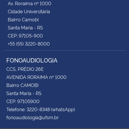
Av. Roraima nº 1000
Cidade Universitária
Secretaria-Geral
Bairro Camobi
Santa Maria - RS
Secretaria de Governo
CEP: 97105-900
+55 (55) 3220-8000
Gabinete de Segurança Institucional
FONOAUDIOLOGIA
Advocacia-Geral da União
CCS, PRÉDIO 26E
Banco Central do Brasil
AVENIDA RORAIMA nº 1000
Bairro CAMOBI
Planalto
Santa Maria - RS
CEP: 97105900
Telefone: 3220-8348 (whatsApp)
fonoaudiologia@ufsm.br