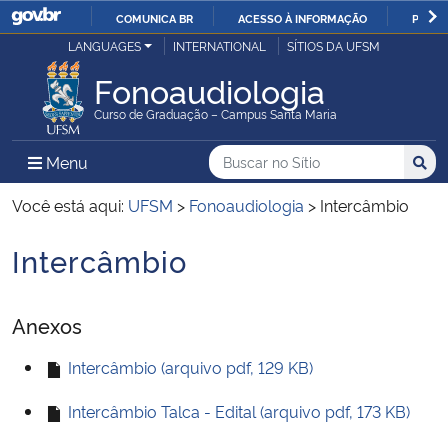
COMUNICA BR
ACESSO À INFORMAÇÃO
PARTI
Casa Civil
LANGUAGES
INTERNATIONAL
SÍTIOS DA UFSM
IR
PARA
Fonoaudiologia
Ministério da Justiça e Segurança Pública
O
Curso de Graduação – Campus Santa Maria
CONTEÚDO
Ministério da Defesa
Buscar no no Sítio
Busca
Busca:
Menu Principal do Sítio
Menu
Busc
Ministério das Relações Exteriores
Você está aqui:
UFSM
>
Fonoaudiologia
>
Intercâmbio
Intercâmbio
Ministério da Economia
Início do conteúdo
Ministério da Infraestrutura
Anexos
Ministério da Agricultura, Pecuária e Abastecimento
Intercâmbio (arquivo pdf, 129 KB)
Intercâmbio Talca - Edital (arquivo pdf, 173 KB)
Ministério da Educação