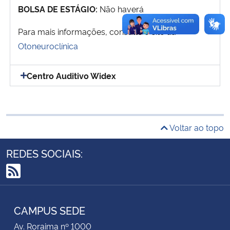
BOLSA DE ESTÁGIO:
Não haverá
Secretaria-Geral
Para mais informações, consulte o site da
Otoneuroclínica
Secretaria de Governo
Centro Auditivo Widex
Gabinete de Segurança Institucional
Advocacia-Geral da União
Voltar ao topo
Banco Central do Brasil
REDES SOCIAIS:
Planalto
RSS
CAMPUS SEDE
Av. Roraima nº 1000