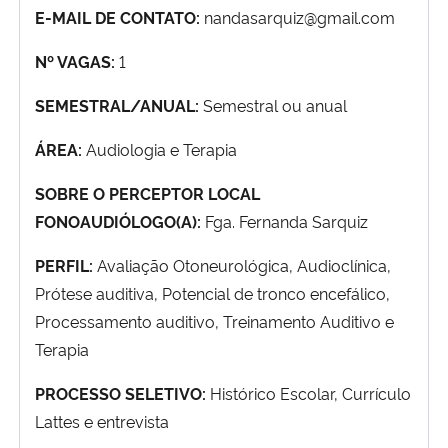
E-MAIL DE CONTATO:
nandasarquiz@gmail.com
Ministério da Cidadania
Nº VAGAS:
1
Ministério da Saúde
SEMESTRAL/ANUAL:
Semestral ou anual
Ministério de Minas e Energia
ÁREA:
Audiologia e Terapia
Ministério da Ciência, Tecnologia, Inovações e Comunicações
SOBRE O PERCEPTOR LOCAL
FONOAUDIÓLOGO(A):
Fga. Fernanda Sarquiz
Ministério do Meio Ambiente
PERFIL:
Avaliação Otoneurológica, Audioclínica,
Ministério do Turismo
Prótese auditiva, Potencial de tronco encefálico,
Processamento auditivo, Treinamento Auditivo e
Ministério do Desenvolvimento Regional
Terapia
Controladoria-Geral da União
PROCESSO SELETIVO:
Histórico Escolar, Currículo
Lattes e entrevista
Ministério da Mulher, da Família e dos Direitos Humanos