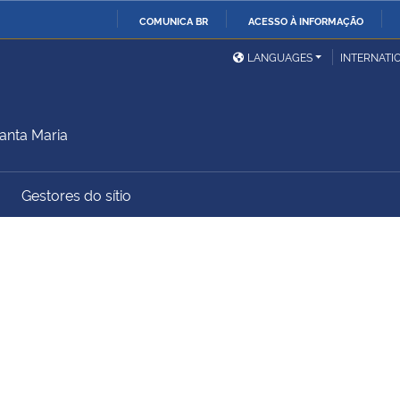
COMUNICA BR
ACESSO À INFORMAÇÃO
Ministério da Defesa
Ministério das Relações
Mini
IR
LANGUAGES
INTERNATI
Exteriores
PARA
O
Ministério da Cidadania
Ministério da Saúde
Mini
CONTEÚDO
anta Maria
Gestores do sítio
Ministério do
Controladoria-Geral da
Mini
Desenvolvimento Regional
União
Famí
Hum
Advocacia-Geral da União
Banco Central do Brasil
Plan