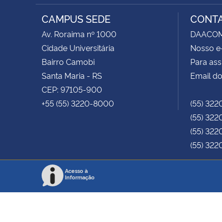
RSS
CAMPUS SEDE
CONT
Av. Roraima nº 1000
DAACOM -
Cidade Universitária
Nosso e
Bairro Camobi
Para ass
Santa Maria - RS
Email do
CEP: 97105-900
+55 (55) 3220-8000
(55) 322
(55) 322
(55) 322
(55) 322
Acesso à
Informação