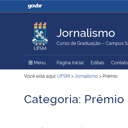
Casa Civil
Ministério da Justiça e
Segurança Pública
Jornalismo
Ministério da Agricultura,
Ministério da Educação
Curso de Graduação – Campus S
Pecuária e Abastecimento
Menu Principal do Sítio
Menu
Página Inicial
Editais
Contato
Ministério do Meio Ambiente
Ministério do Turismo
Você está aqui:
UFSM
>
Jornalismo
>
Prêmio
Início do conteúdo
Categoria:
Prêmio
Secretaria de Governo
Gabinete de Segurança
Institucional