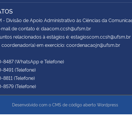
ATOS
 Divisão de Apoio Administrativo às Ciências da Comunica
-mail de contato é: daacom.ccsh@ufsm.br
untos relacionados à estágios é: estagioscom.ccsh@ufsm.br
 coordenador(a) em exercício: coordenacaojn@ufsm.br
0-8487 (WhatsApp e Telefone)
0-8491 (Telefone)
0-8811 (Telefone)
0-8579 (Telefone)
Desenvolvido com o CMS de código aberto
Wordpress