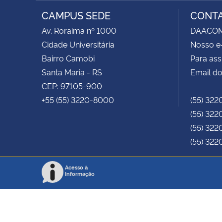
RSS
CAMPUS SEDE
CONT
Av. Roraima nº 1000
DAACOM -
Cidade Universitária
Nosso e
Bairro Camobi
Para ass
Santa Maria - RS
Email do
CEP: 97105-900
+55 (55) 3220-8000
(55) 322
(55) 322
(55) 322
(55) 322
Acesso à
Informação