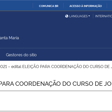
COMUNICA BR
ACESSO À INFORMAÇÃO
Ministério da Defesa
Ministério das Relações
Mini
IR
LANGUAGES
INTERNATI
Exteriores
PARA
O
Ministério da Cidadania
Ministério da Saúde
Mini
CONTEÚDO
anta Maria
Gestores do sítio
Ministério do
Controladoria-Geral da
Mini
Desenvolvimento Regional
União
Famí
2021 – edital ELEIÇÃO PARA COORDENAÇÃO DO CURSO DE
Hum
ÃO PARA COORDENAÇÃO DO CURSO DE J
Advocacia-Geral da União
Banco Central do Brasil
Plan