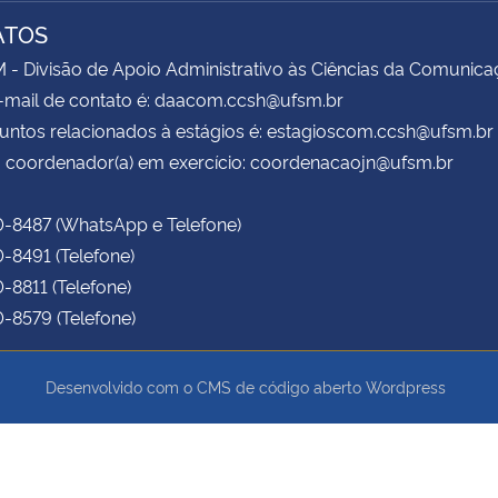
ATOS
 Divisão de Apoio Administrativo às Ciências da Comunica
-mail de contato é: daacom.ccsh@ufsm.br
untos relacionados à estágios é: estagioscom.ccsh@ufsm.br
 coordenador(a) em exercício: coordenacaojn@ufsm.br
0-8487 (WhatsApp e Telefone)
0-8491 (Telefone)
0-8811 (Telefone)
0-8579 (Telefone)
Desenvolvido com o CMS de código aberto
Wordpress