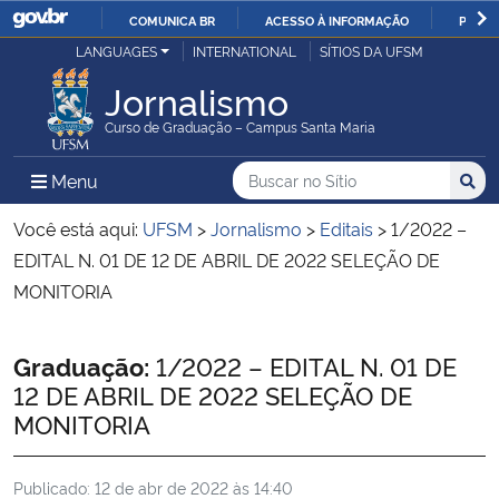
COMUNICA BR
ACESSO À INFORMAÇÃO
PARTI
Casa Civil
LANGUAGES
INTERNATIONAL
SÍTIOS DA UFSM
IR
PARA
Jornalismo
Ministério da Justiça e Segurança Pública
O
Curso de Graduação – Campus Santa Maria
CONTEÚDO
Ministério da Defesa
Buscar no no Sítio
Busca
Busca:
Menu Principal do Sítio
Menu
Busc
Ministério das Relações Exteriores
Você está aqui:
UFSM
>
Jornalismo
>
Editais
>
1/2022 –
EDITAL N. 01 DE 12 DE ABRIL DE 2022 SELEÇÃO DE
Ministério da Economia
MONITORIA
Ministério da Infraestrutura
Início do conteúdo
Graduação:
1/2022 – EDITAL N. 01 DE
12 DE ABRIL DE 2022 SELEÇÃO DE
Ministério da Agricultura, Pecuária e Abastecimento
MONITORIA
Ministério da Educação
Publicado:
12 de abr de 2022 às 14:40