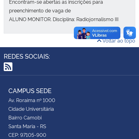
Encontram-se abertas as inscrições para
preenchimento de vaga de
Secretaria-Geral
ALUNO MONITOR. Disciplina: Radiojornalismo III
Secretaria de Governo
Voltar ao topo
Gabinete de Segurança Institucional
REDES SOCIAIS:
Advocacia-Geral da União
RSS
Banco Central do Brasil
CAMPUS SEDE
Planalto
Av. Roraima nº 1000
Cidade Universitária
Bairro Camobi
Santa Maria - RS
CEP: 97105-900