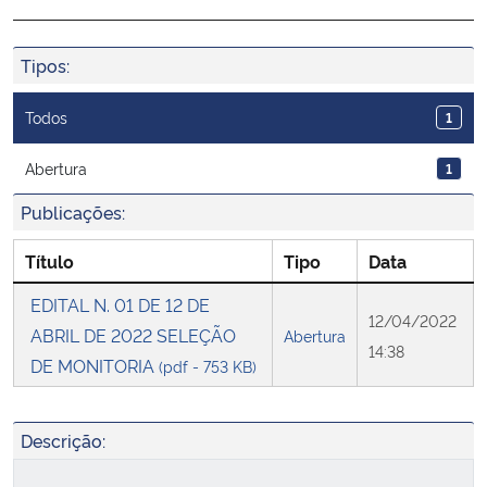
Ministério da Cidadania
Tipos:
Ministério da Saúde
Todos
1
Ministério de Minas e Energia
Abertura
1
Ministério da Ciência, Tecnologia, Inovações e Comunicações
Publicações:
Ministério do Meio Ambiente
Título
Tipo
Data
EDITAL N. 01 DE 12 DE
Ministério do Turismo
12/04/2022
ABRIL DE 2022 SELEÇÃO
Abertura
14:38
DE MONITORIA
Ministério do Desenvolvimento Regional
(pdf - 753 KB)
Controladoria-Geral da União
Descrição:
Ministério da Mulher, da Família e dos Direitos Humanos