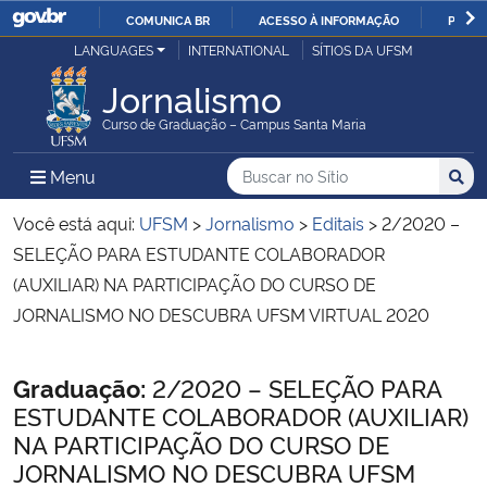
COMUNICA BR
ACESSO À INFORMAÇÃO
PARTI
Casa Civil
LANGUAGES
INTERNATIONAL
SÍTIOS DA UFSM
IR
PARA
Jornalismo
Ministério da Justiça e Segurança Pública
O
Curso de Graduação – Campus Santa Maria
CONTEÚDO
Ministério da Defesa
Buscar no no Sítio
Busca
Busca:
Menu Principal do Sítio
Menu
Busc
Ministério das Relações Exteriores
Você está aqui:
UFSM
>
Jornalismo
>
Editais
>
2/2020 –
SELEÇÃO PARA ESTUDANTE COLABORADOR
Ministério da Economia
(AUXILIAR) NA PARTICIPAÇÃO DO CURSO DE
JORNALISMO NO DESCUBRA UFSM VIRTUAL 2020
Ministério da Infraestrutura
Início do conteúdo
Graduação:
2/2020 – SELEÇÃO PARA
Ministério da Agricultura, Pecuária e Abastecimento
ESTUDANTE COLABORADOR (AUXILIAR)
NA PARTICIPAÇÃO DO CURSO DE
Ministério da Educação
JORNALISMO NO DESCUBRA UFSM