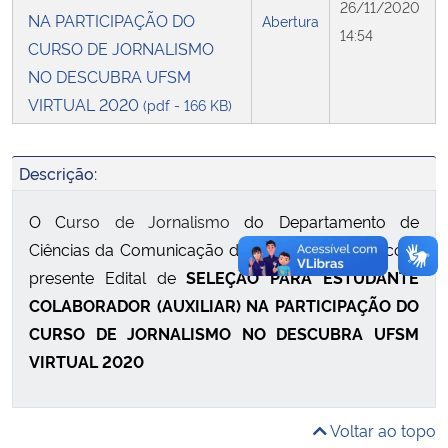
26/11/2020
NA PARTICIPAÇÃO DO
Abertura
14:54
Secretaria-Geral
CURSO DE JORNALISMO
NO DESCUBRA UFSM
Secretaria de Governo
VIRTUAL 2020
(pdf - 166 KB)
Gabinete de Segurança Institucional
Descrição:
Advocacia-Geral da União
O C
urso de Jornalismo
do Departamento de
Ciências da Comunicação
da UFSM torna público o
Banco Central do Brasil
presente Edital de
SELEÇÃO PARA ESTUDANTE
COLABORADOR (AUXILIAR) NA PARTICIPAÇÃO DO
Planalto
CURSO DE JORNALISMO NO DESCUBRA UFSM
VIRTUAL 2020
Voltar ao topo