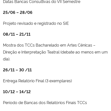
Datas Bancas Consultivas do VII Semestre
Secretaria-Geral
25/06 – 28/06
Projeto revisado e registrado no SIE
Secretaria de Governo
08/11 – 21/11
Gabinete de Segurança Institucional
Mostra dos TCCs Bacharelado em Artes Cênicas –
Advocacia-Geral da União
Direção e Interpretação Teatral (debate ao menos em um
dia).
Banco Central do Brasil
26/11 – 30 /11
Planalto
Entrega Relatório Final (3 exemplares)
10/12 – 14/12
Período de Bancas dos Relatórios Finais TCCs