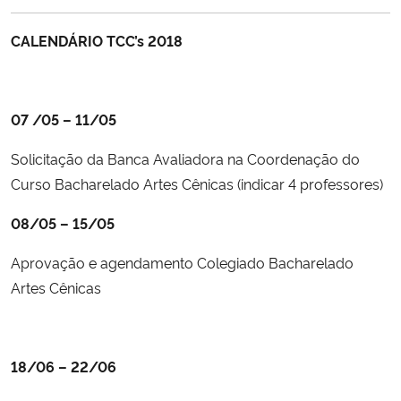
Ministério da Cidadania
CALENDÁRIO TCC’s 2018
Ministério da Saúde
Ministério de Minas e Energia
07 /05 – 11/05
Solicitação da Banca Avaliadora na Coordenação do
Ministério da Ciência, Tecnologia, Inovações e Comunicações
Curso Bacharelado Artes Cênicas (indicar 4 professores)
Ministério do Meio Ambiente
08/05 – 15/05
Ministério do Turismo
Aprovação e agendamento Colegiado Bacharelado
Artes Cênicas
Ministério do Desenvolvimento Regional
Controladoria-Geral da União
18/06 – 22/06
Ministério da Mulher, da Família e dos Direitos Humanos